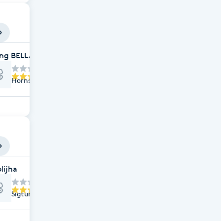
ng BELLA VITA
Hornsgatan 60, Stockholm
ÅRD STOCKHOLM
lijha
Sigtunagatan 7, Stockholm