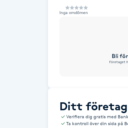
Alternativmedicin
Inga omdömen
Andningsmassage
Ansiktslyft utan kirurgi
Aromamassage
Bli f
Företaget h
Ashtanga Yoga
Ayurveda
Ayurvedisk Massage
Ditt företag
Verifiera dig gratis med Ban
Ansiktsbehandling djuprengörande
Ta kontroll över din sida på 
B