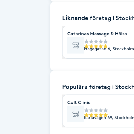
Brynformning
Liknande
företag
i Stoc
Brynfärgning
Catarinas Massage & Hälsa
Brynplockning
Hagagatan 6, Stockholm
Bröllopsuppsättning
C
Populära
företag
i Stock
Celluliter
Cult Clinic
Coachning
Karlavägen 69, Stockhol
Color correction