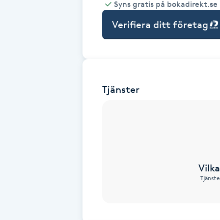
Syns gratis på bokadirekt.se
Babylights
Verifiera ditt företag
Balayage
Bambumassage
Tjänster
Barber
Barnklippning
BIAB
Vilk
Tjänste
Blowout
Bottenfärg