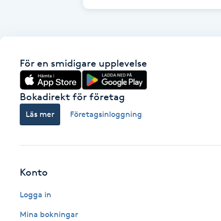
Cryoterapi
D
Damklippning
För en smidigare upplevelse
Dermapen
Bokadirekt för företag
Diamantslipning
Läs mer
Företagsinloggning
E
Enzympeeling
Extensions
Konto
Logga in
Extensions borttagning
Mina bokningar