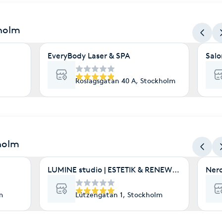
kholm
EveryBody Laser & SPA
Salo
Roslagsgatan 40 A, Stockholm
holm
LUMINE studio | ESTETIK & RENEWAL | HUDV
Nero
m
Lützengatan 1, Stockholm