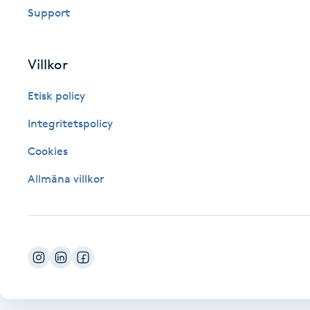
Support
Fotsvamp
Fotvård
Villkor
Etisk policy
Fransar
Integritetspolicy
Fransborttagning
Cookies
Fransfärgning
Allmäna villkor
Fransförlängning
Fransförlängning Megavolym
Fransförlängning Volym