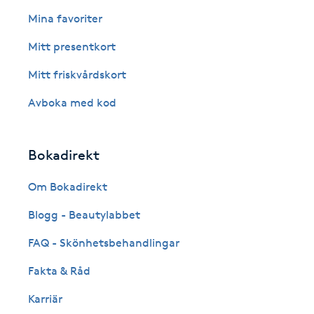
Eyeliner-tatuering
Mina favoriter
F
Mitt presentkort
Face framing
Mitt friskvårdskort
Faceliftmassage
Avboka med kod
Fet hårbotten
Bokadirekt
Fettreducering
Om Bokadirekt
Blogg - Beautylabbet
Fibromassage
FAQ - Skönhetsbehandlingar
Fillers
Fakta & Råd
Fotmassage
Karriär