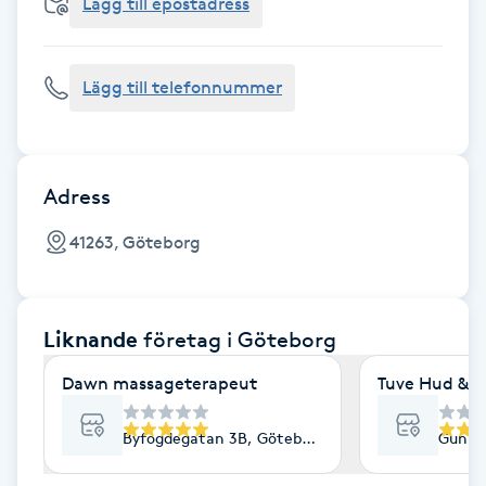
Cryoterapi
Lägg till epostadress
D
Lägg till telefonnummer
Damklippning
Dermapen
Adress
Diamantslipning
41263, Göteborg
E
Enzympeeling
Liknande
företag
i Göteborg
Extensions
Dawn massageterapeut
Tuve Hud & H
Extensions borttagning
Byfogdegatan 3B, Göteborg
Gunne
Eyeliner-tatuering