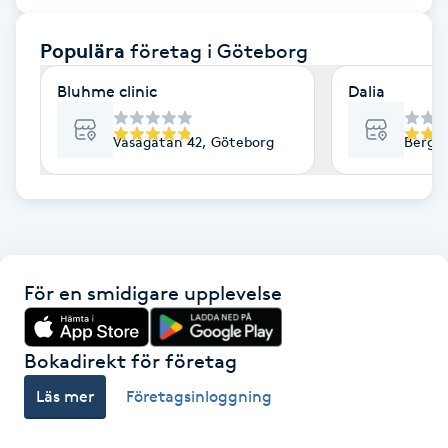
F
Populära
företag
i Göteborg
Face framing
Bluhme clinic
Dalia
Faceliftmassage
Vasagatan 42, Göteborg
Bergs
Fet hårbotten
Fettreducering
För en smidigare upplevelse
Fibromassage
Fillers
Bokadirekt för företag
Läs mer
Företagsinloggning
Fotmassage