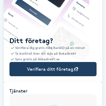
Babylights
Balayage
Bambumassage
Ditt företag?
Verifiera dig gratis med BankID på en minut
Barber
Ta kontroll över din sida på Bokadirekt
Syns gratis på bokadirekt.se
Barnklippning
Verifiera ditt företag
BIAB
Blowout
Tjänster
Bottenfärg