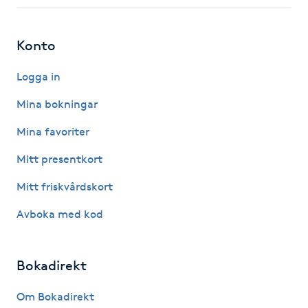
Fotsvamp
Konto
Fotvård
Logga in
Fransar
Mina bokningar
Fransborttagning
Mina favoriter
Mitt presentkort
Fransfärgning
Mitt friskvårdskort
Fransförlängning
Avboka med kod
Fransförlängning Megavolym
Bokadirekt
Fransförlängning Volym
Om Bokadirekt