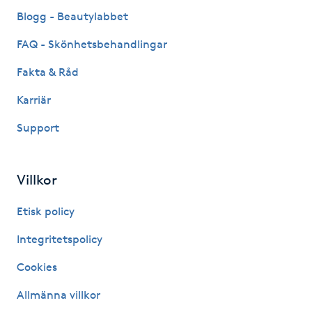
Fransk manikyr
Blogg - Beautylabbet
FAQ - Skönhetsbehandlingar
Fransrengöring
Fakta & Råd
Frekvensterapi
Karriär
Support
Friskvård
Friskvårdsmassage
Villkor
Frisör
Etisk policy
Integritetspolicy
Funktionsanalys
Cookies
Färgning
Allmänna villkor