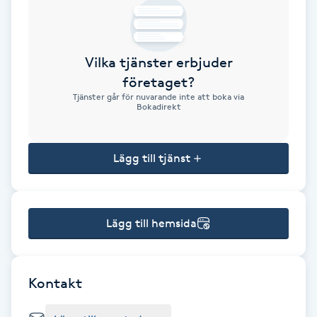
Brynformning
Vilka tjänster erbjuder
Brynfärgning
företaget?
Tjänster går för nuvarande inte att boka via
Brynplockning
Bokadirekt
Bröllopsuppsättning
Lägg till tjänst
C
Celluliter
Lägg till hemsida
Coachning
Color correction
Kontakt