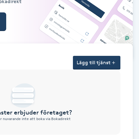
Bokadirekt
Lägg till tjänst
nster erbjuder företaget?
ör nuvarande inte att boka via Bokadirekt