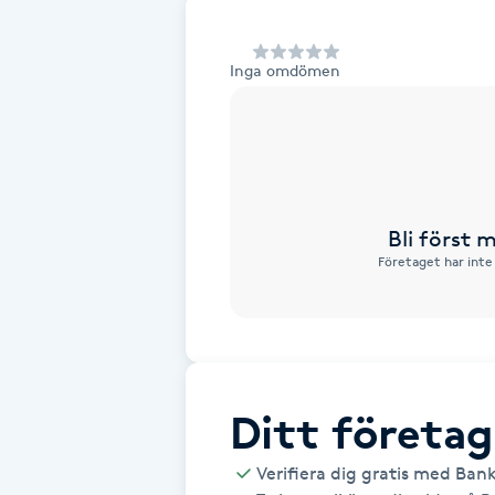
Alternativmedicin
Inga omdömen
Andningsmassage
Ansiktslyft utan kirurgi
Aromamassage
Bli först
Företaget har inte
Ashtanga Yoga
Ayurveda
Ayurvedisk Massage
Ditt företag
Ansiktsbehandling djuprengörande
Verifiera dig gratis med Ban
B