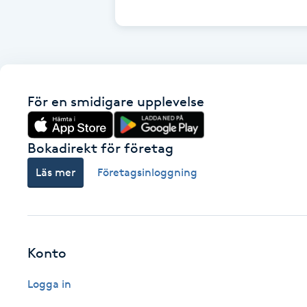
Cryoterapi
D
Damklippning
För en smidigare upplevelse
Dermapen
Diamantslipning
Bokadirekt för företag
E
Läs mer
Företagsinloggning
Enzympeeling
Extensions
Konto
Extensions borttagning
Logga in