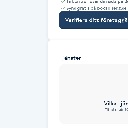
Ta kontroll över din sida på 
Syns gratis på bokadirekt.se
Babylights
Verifiera ditt företag
Balayage
Bambumassage
Tjänster
Barber
Barnklippning
BIAB
Vilka tjä
Blowout
Tjänster går f
Bottenfärg