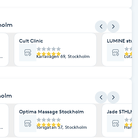
kholm
Cult Clinic
LUMINE stud
lm
Karlavägen 69, Stockholm
Lützen
holm
Optima Massage Stockholm
Jade STHLM
lm
Torsgatan 57, Stockholm
Hantve