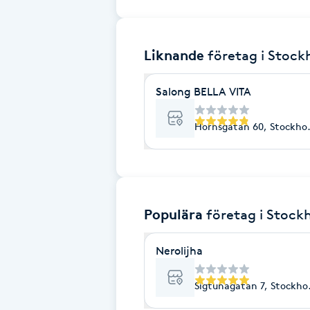
Brynformning
Liknande
företag
i Stoc
Brynfärgning
Salong BELLA VITA
Brynplockning
Hornsgatan 60, Stockho
Bröllopsuppsättning
C
Celluliter
Populära
företag
i Stock
Coachning
Nerolijha
Color correction
Sigtunagatan 7, Stockho