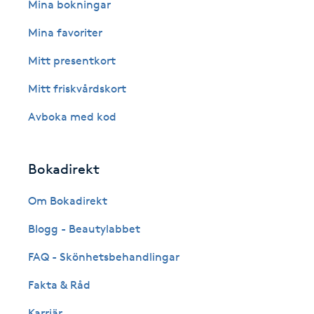
Eyeliner-tatuering
Mina bokningar
F
Mina favoriter
Face framing
Mitt presentkort
Mitt friskvårdskort
Faceliftmassage
Avboka med kod
Fet hårbotten
Bokadirekt
Fettreducering
Om Bokadirekt
Fibromassage
Blogg - Beautylabbet
Fillers
FAQ - Skönhetsbehandlingar
Fakta & Råd
Fotmassage
Karriär