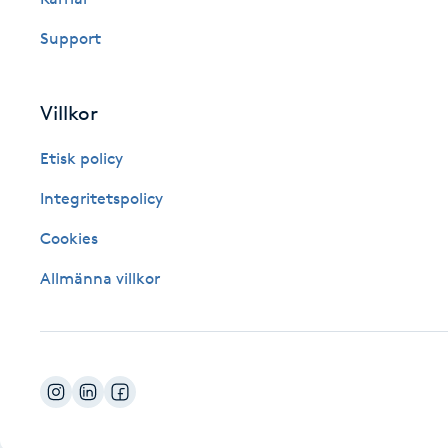
Fotsvamp
Support
Fotvård
Villkor
Fransar
Etisk policy
Fransborttagning
Integritetspolicy
Cookies
Fransfärgning
Allmänna villkor
Fransförlängning
Fransförlängning Megavolym
Fransförlängning Volym