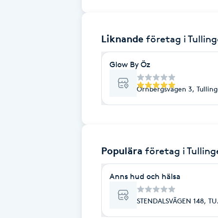
Brynformning
Liknande
företag
i Tullin
Brynfärgning
Glow By Öz
Brynplockning
Örnbergsvägen 3, Tullin
Bröllopsuppsättning
C
Celluliter
Populära
företag
i Tulling
Coachning
Anns hud och hälsa
Color correction
STENDALSVÄGEN 148, TU