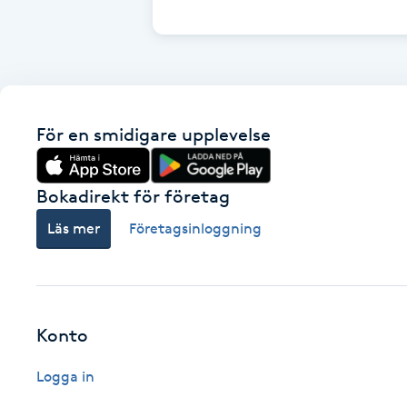
Cryoterapi
D
Damklippning
För en smidigare upplevelse
Dermapen
Diamantslipning
Bokadirekt för företag
E
Läs mer
Företagsinloggning
Enzympeeling
Extensions
Konto
Extensions borttagning
Logga in