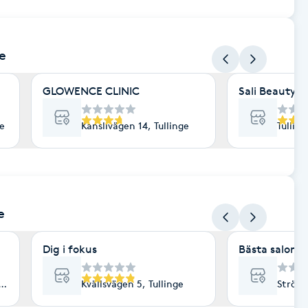
ge
GLOWENCE CLINIC
Sali Beauty C
ge
Kanslivägen 14, Tullinge
Tullin
e
Dig i fokus
Bästa salong
LLINGE
Kvällsvägen 5, Tullinge
Ströva