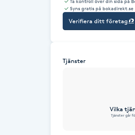
Ta kontroll över din sida på 
Syns gratis på bokadirekt.se
Babylights
Verifiera ditt företag
Balayage
Bambumassage
Tjänster
Barber
Barnklippning
BIAB
Vilka tjä
Blowout
Tjänster går f
Bottenfärg