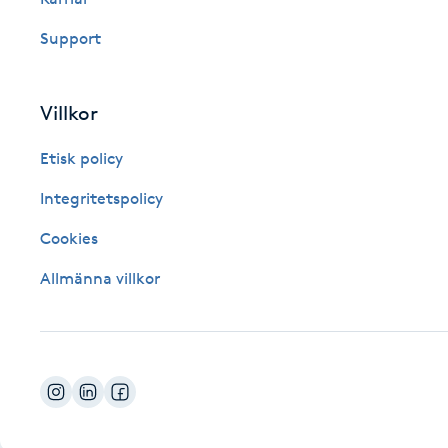
Fotsvamp
Support
Fotvård
Villkor
Fransar
Etisk policy
Fransborttagning
Integritetspolicy
Cookies
Fransfärgning
Allmänna villkor
Fransförlängning
Fransförlängning Megavolym
Fransförlängning Volym