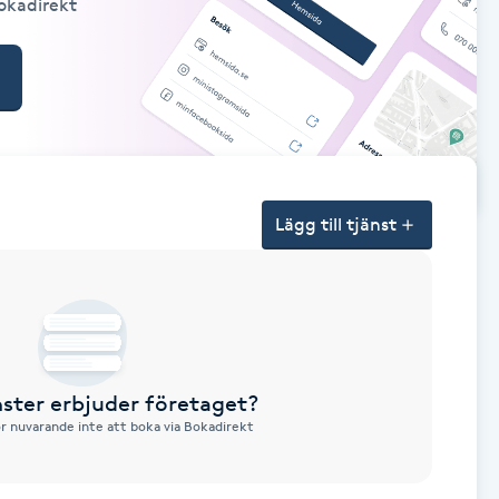
Bokadirekt
Lägg till tjänst
nster erbjuder företaget?
ör nuvarande inte att boka via Bokadirekt