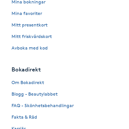
Eyeliner-tatuering
Mina bokningar
F
Mina favoriter
Face framing
Mitt presentkort
Mitt friskvårdskort
Faceliftmassage
Avboka med kod
Fet hårbotten
Bokadirekt
Fettreducering
Om Bokadirekt
Fibromassage
Blogg - Beautylabbet
Fillers
FAQ - Skönhetsbehandlingar
Fakta & Råd
Fotmassage
Karriär