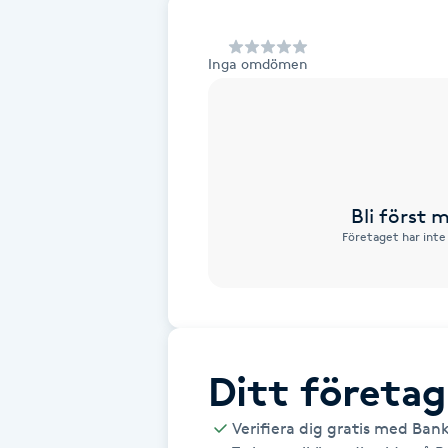
Alternativmedicin
Inga omdömen
Andningsmassage
Ansiktslyft utan kirurgi
Aromamassage
Bli först
Företaget har inte
Ashtanga Yoga
Ayurveda
Ayurvedisk Massage
Ditt företag
Ansiktsbehandling djuprengörande
Verifiera dig gratis med Ban
B