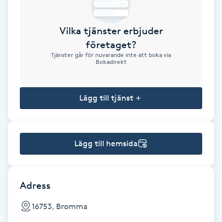
Brynformning
Vilka tjänster erbjuder
företaget?
Brynfärgning
Tjänster går för nuvarande inte att boka via
Bokadirekt
Brynplockning
Lägg till tjänst
Bröllopsuppsättning
C
Celluliter
Lägg till hemsida
Coachning
Adress
Color correction
16753, Bromma