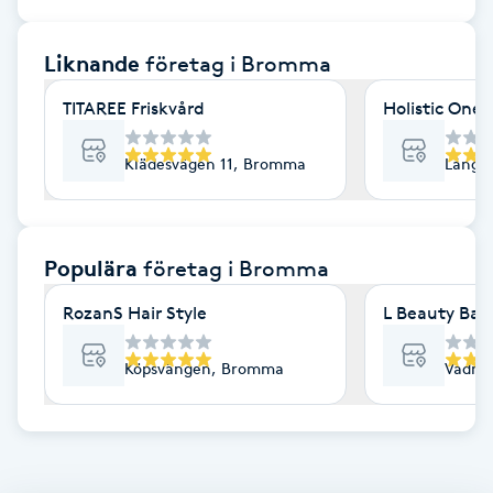
Cryoterapi
D
Liknande
företag
i Bromma
Damklippning
TITAREE Friskvård
Holistic One
Dermapen
Klädesvägen 11, Bromma
Långs
Diamantslipning
E
Populära
företag
i Bromma
Enzympeeling
RozanS Hair Style
L Beauty Bar
Extensions
Köpsvängen, Bromma
Vadma
Extensions borttagning
Eyeliner-tatuering