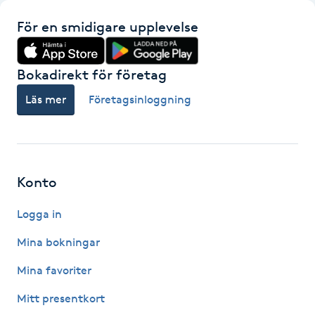
F
För en smidigare upplevelse
Face framing
Bokadirekt för företag
Faceliftmassage
Läs mer
Företagsinloggning
Fet hårbotten
Fettreducering
Konto
Fibromassage
Logga in
Mina bokningar
Fillers
Mina favoriter
Fotmassage
Mitt presentkort