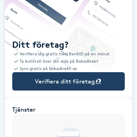
Babylights
Balayage
Ditt företag?
Bambumassage
Verifiera dig gratis med BankID på en minut
Ta kontroll över din sida på Bokadirekt
Barber
Syns gratis på bokadirekt.se
Barnklippning
Verifiera ditt företag
BIAB
Tjänster
Blowout
Bottenfärg