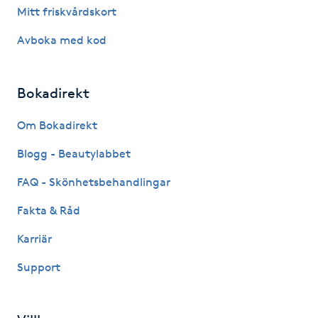
Mitt friskvårdskort
Fotsvamp
Avboka med kod
Fotvård
Bokadirekt
Fransar
Om Bokadirekt
Fransborttagning
Blogg - Beautylabbet
Fransfärgning
FAQ - Skönhetsbehandlingar
Fakta & Råd
Fransförlängning
Karriär
Fransförlängning Megavolym
Support
Fransförlängning Volym