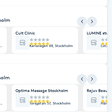
kholm
Cult Clinic
LUMINE stud
lm
Karlavägen 69, Stockholm
Lützen
holm
Optima Massage Stockholm
Rejuv Beauty
lm
Torsgatan 57, Stockholm
Hälsin