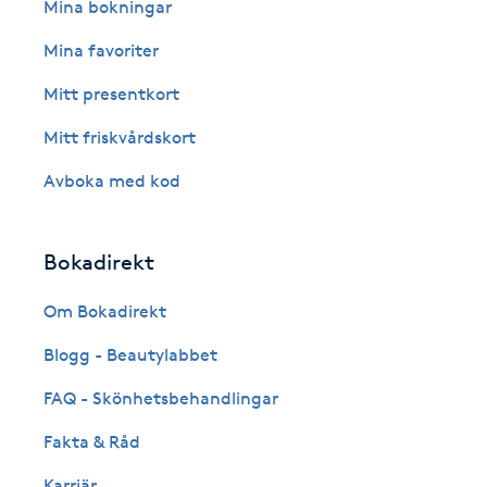
Eyeliner-tatuering
Mina bokningar
F
Mina favoriter
Face framing
Mitt presentkort
Mitt friskvårdskort
Faceliftmassage
Avboka med kod
Fet hårbotten
Bokadirekt
Fettreducering
Om Bokadirekt
Fibromassage
Blogg - Beautylabbet
Fillers
FAQ - Skönhetsbehandlingar
Fakta & Råd
Fotmassage
Karriär