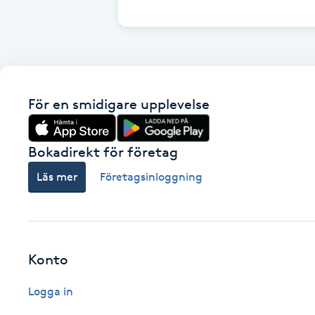
Cryoterapi
D
Damklippning
För en smidigare upplevelse
Dermapen
Diamantslipning
Bokadirekt för företag
E
Läs mer
Företagsinloggning
Enzympeeling
Extensions
Konto
Extensions borttagning
Logga in