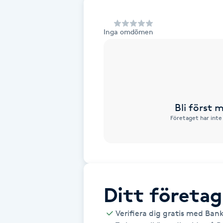
Alternativmedicin
Inga omdömen
Andningsmassage
Ansiktslyft utan kirurgi
Aromamassage
Bli först
Företaget har inte
Ashtanga Yoga
Ayurveda
Ayurvedisk Massage
Ditt företag
Ansiktsbehandling djuprengörande
Verifiera dig gratis med Ban
B