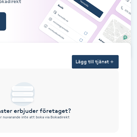
Bokadirekt
Lägg till tjänst
nster erbjuder företaget?
ör nuvarande inte att boka via Bokadirekt