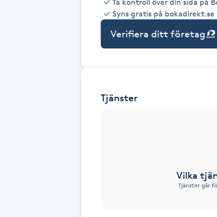
Ta kontroll över din sida på 
Syns gratis på bokadirekt.se
Babylights
Verifiera ditt företag
Balayage
Bambumassage
Tjänster
Barber
Barnklippning
BIAB
Vilka tjä
Blowout
Tjänster går f
Bottenfärg