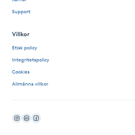
Fotsvamp
Support
Fotvård
Villkor
Fransar
Etisk policy
Fransborttagning
Integritetspolicy
Cookies
Fransfärgning
Allmänna villkor
Fransförlängning
Fransförlängning Megavolym
Fransförlängning Volym