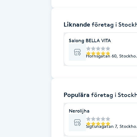
Brynformning
Liknande
företag
i Stoc
Brynfärgning
Salong BELLA VITA
Brynplockning
Hornsgatan 60, Stockho
Bröllopsuppsättning
C
Celluliter
Populära
företag
i Stock
Coachning
Nerolijha
Color correction
Sigtunagatan 7, Stockho