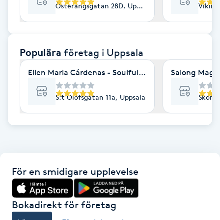
Österängsgatan 28D, Uppsala
Viking
F
Face framing
Populära
företag
i Uppsala
Faceliftmassage
Ellen Maria Cárdenas - Soulful being Deeply guided
Salong Magn
Fet hårbotten
S:t Olofsgatan 11a, Uppsala
Skoma
Fettreducering
Fibromassage
För en smidigare upplevelse
Fillers
Fotmassage
Bokadirekt för företag