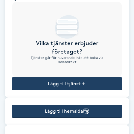
Brynformning
Brynfärgning
Vilka tjänster erbjuder
Brynplockning
företaget?
Tjänster går för nuvarande inte att boka via
Bröllopsuppsättning
Bokadirekt
C
Lägg till tjänst
Celluliter
Coachning
Lägg till hemsida
Color correction