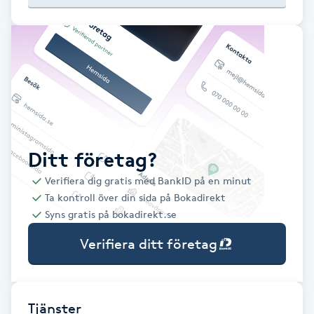
Babylights
Balayage
Bambumassage
Barber
Ditt företag?
Verifiera dig gratis med BankID på en minut
Barnklippning
Ta kontroll över din sida på Bokadirekt
Syns gratis på bokadirekt.se
BIAB
Verifiera ditt företag
Blowout
Bottenfärg
Tjänster