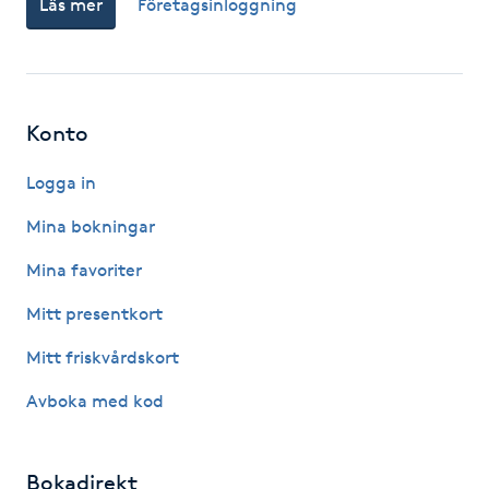
Läs mer
Företagsinloggning
Fotsvamp
Fotvård
Konto
Fransar
Logga in
Fransborttagning
Mina bokningar
Fransfärgning
Mina favoriter
Mitt presentkort
Fransförlängning
Mitt friskvårdskort
Fransförlängning Megavolym
Avboka med kod
Fransförlängning Volym
Bokadirekt