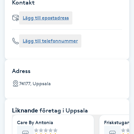
Cryoterapi
Kontakt
D
Lägg till epostadress
Damklippning
Lägg till telefonnummer
Dermapen
Diamantslipning
E
Adress
Enzympeeling
74177, Uppsala
Extensions
Liknande
företag
i Uppsala
Extensions borttagning
Care By Antonia
Friskstugan
Eyeliner-tatuering