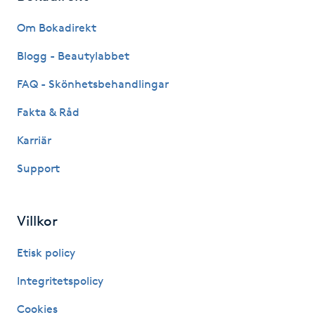
Fransk manikyr
Om Bokadirekt
Fransrengöring
Blogg - Beautylabbet
FAQ - Skönhetsbehandlingar
Frekvensterapi
Fakta & Råd
Friskvård
Karriär
Support
Friskvårdsmassage
Frisör
Villkor
Funktionsanalys
Etisk policy
Integritetspolicy
Färgning
Cookies