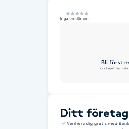
Alternativmedicin
Inga omdömen
Andningsmassage
Ansiktslyft utan kirurgi
Aromamassage
Bli först
Företaget har inte
Ashtanga Yoga
Ayurveda
Ayurvedisk Massage
Ditt företag
Ansiktsbehandling djuprengörande
Verifiera dig gratis med Ban
B