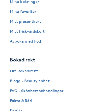
Eyeliner-tatuering
Mina bokningar
F
Mina favoriter
Face framing
Mitt presentkort
Mitt friskvårdskort
Faceliftmassage
Avboka med kod
Fet hårbotten
Bokadirekt
Fettreducering
Om Bokadirekt
Fibromassage
Blogg - Beautylabbet
Fillers
FAQ - Skönhetsbehandlingar
Fakta & Råd
Fotmassage
Karriär