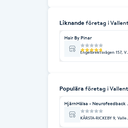
Brynformning
Liknande
företag
i Valle
Brynfärgning
Hair By Pinar
Brynplockning
Engelbrektsvägen 157, V
Bröllopsuppsättning
C
Celluliter
Populära
företag
i Vallen
Coachning
HjärnHälsa - Neurofeedback
Color correction
KÅRSTA-RICKEBY 9, Valle