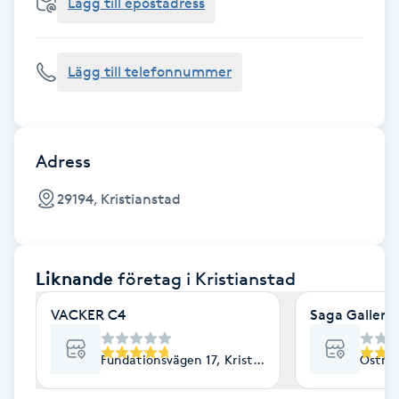
Cryoterapi
Lägg till epostadress
D
Lägg till telefonnummer
Damklippning
Dermapen
Adress
Diamantslipning
29194, Kristianstad
E
Enzympeeling
Liknande
företag
i Kristianstad
Extensions
VACKER C4
Saga Galleri
Extensions borttagning
Fundationsvägen 17, Kristianstad
Östra 
Eyeliner-tatuering