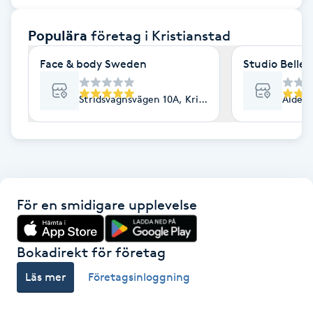
F
Populära
företag
i Kristianstad
Face framing
Face & body Sweden
Studio Belle
Faceliftmassage
Stridsvagnsvägen 10A, Kristianstad
Ålderm
Fet hårbotten
Fettreducering
För en smidigare upplevelse
Fibromassage
Fillers
Bokadirekt för företag
Läs mer
Företagsinloggning
Fotmassage