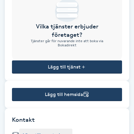
Brynformning
Vilka tjänster erbjuder
Brynfärgning
företaget?
Tjänster går för nuvarande inte att boka via
Brynplockning
Bokadirekt
Bröllopsuppsättning
Lägg till tjänst
C
Celluliter
Lägg till hemsida
Coachning
Color correction
Kontakt