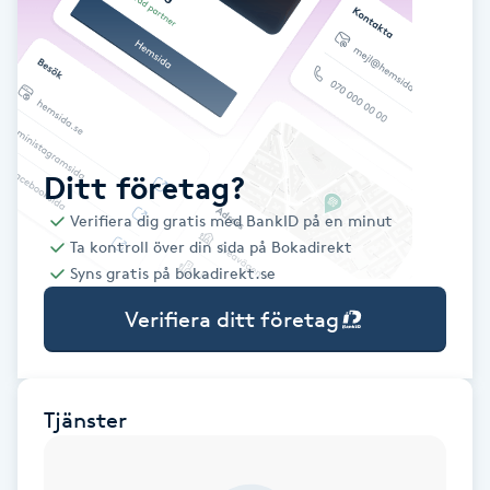
Babylights
Balayage
Bambumassage
Ditt företag?
Verifiera dig gratis med BankID på en minut
Barber
Ta kontroll över din sida på Bokadirekt
Syns gratis på bokadirekt.se
Barnklippning
Verifiera ditt företag
BIAB
Blowout
Tjänster
Bottenfärg