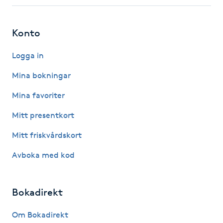
Fotsvamp
Konto
Fotvård
Logga in
Fransar
Mina bokningar
Fransborttagning
Mina favoriter
Mitt presentkort
Fransfärgning
Mitt friskvårdskort
Fransförlängning
Avboka med kod
Fransförlängning Megavolym
Bokadirekt
Fransförlängning Volym
Om Bokadirekt