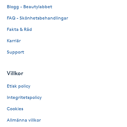
Fransk manikyr
Blogg - Beautylabbet
FAQ - Skönhetsbehandlingar
Fransrengöring
Fakta & Råd
Frekvensterapi
Karriär
Support
Friskvård
Friskvårdsmassage
Villkor
Frisör
Etisk policy
Integritetspolicy
Funktionsanalys
Cookies
Färgning
Allmänna villkor