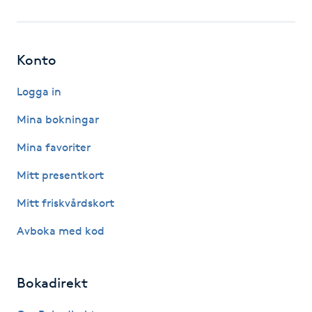
Fotsvamp
Fotvård
Konto
Fransar
Logga in
Mina bokningar
Fransborttagning
Mina favoriter
Fransfärgning
Mitt presentkort
Mitt friskvårdskort
Fransförlängning
Avboka med kod
Fransförlängning Megavolym
Bokadirekt
Fransförlängning Volym