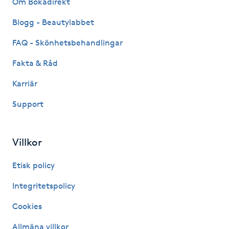
Om Bokadirekt
Fransk manikyr
Blogg - Beautylabbet
Fransrengöring
FAQ - Skönhetsbehandlingar
Fakta & Råd
Frekvensterapi
Karriär
Friskvård
Support
Friskvårdsmassage
Villkor
Frisör
Etisk policy
Funktionsanalys
Integritetspolicy
Cookies
Färgning
Allmäna villkor