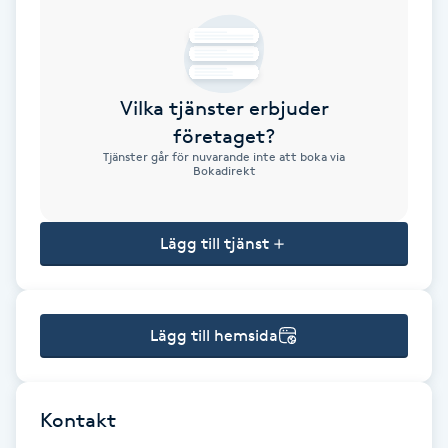
Brynformning
Brynfärgning
Vilka tjänster erbjuder
företaget?
Brynplockning
Tjänster går för nuvarande inte att boka via
Bokadirekt
Bröllopsuppsättning
C
Lägg till tjänst
Celluliter
Lägg till hemsida
Coachning
Color correction
Kontakt