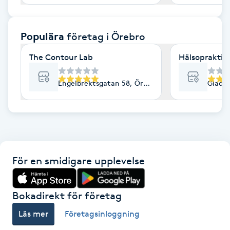
F
Populära
företag
i Örebro
Face framing
The Contour Lab
Hälsopraktik
Faceliftmassage
Engelbrektsgatan 58, Örebro
Gladar
Fet hårbotten
Fettreducering
Fibromassage
För en smidigare upplevelse
Fillers
Bokadirekt för företag
Fotmassage
Läs mer
Företagsinloggning