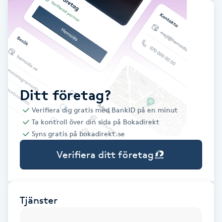
Babylights
Balayage
Bambumassage
Ditt företag?
Barber
Verifiera dig gratis med BankID på en minut
Ta kontroll över din sida på Bokadirekt
Barnklippning
Syns gratis på bokadirekt.se
Verifiera ditt företag
BIAB
Blowout
Tjänster
Bottenfärg