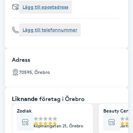
Cryoterapi
Lägg till epostadress
D
Damklippning
Lägg till telefonnummer
Dermapen
Diamantslipning
Adress
E
70595, Örebro
Enzympeeling
Liknande
företag
i Örebro
Extensions
Zodiak
Beauty Cente
Extensions borttagning
Köpmangatan 21, Örebro
Järnvä
Eyeliner-tatuering