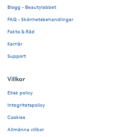
Fransk manikyr
Blogg - Beautylabbet
FAQ - Skönhetsbehandlingar
Fransrengöring
Fakta & Råd
Frekvensterapi
Karriär
Support
Friskvård
Friskvårdsmassage
Villkor
Frisör
Etisk policy
Integritetspolicy
Funktionsanalys
Cookies
Färgning
Allmänna villkor