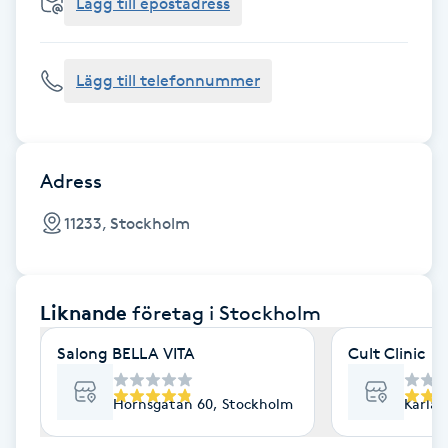
Cryoterapi
Lägg till epostadress
D
Lägg till telefonnummer
Damklippning
Dermapen
Adress
Diamantslipning
11233, Stockholm
E
Enzympeeling
Liknande
företag
i Stockholm
Extensions
Salong BELLA VITA
Cult Clinic
Extensions borttagning
Hornsgatan 60, Stockholm
Karlav
Eyeliner-tatuering