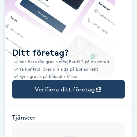
Babylights
Balayage
Bambumassage
Ditt företag?
Verifiera dig gratis med BankID på en minut
Barber
Ta kontroll över din sida på Bokadirekt
Syns gratis på bokadirekt.se
Barnklippning
Verifiera ditt företag
BIAB
Blowout
Tjänster
Bottenfärg