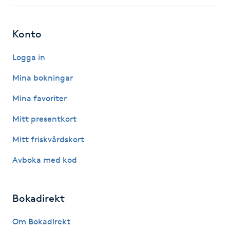
Fotsvamp
Konto
Fotvård
Logga in
Fransar
Mina bokningar
Fransborttagning
Mina favoriter
Mitt presentkort
Fransfärgning
Mitt friskvårdskort
Fransförlängning
Avboka med kod
Fransförlängning Megavolym
Bokadirekt
Fransförlängning Volym
Om Bokadirekt