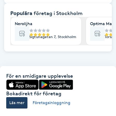
F
Populära
företag
i Stockholm
Face framing
Nerolijha
Optima Mass
Faceliftmassage
Sigtunagatan 7, Stockholm
Torsga
Fet hårbotten
Fettreducering
För en smidigare upplevelse
Fibromassage
Fillers
Bokadirekt för företag
Läs mer
Företagsinloggning
Fotmassage