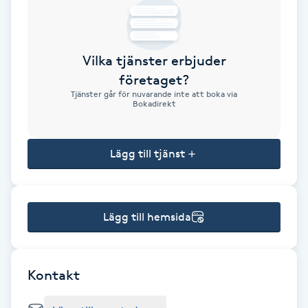
Brynformning
Vilka tjänster erbjuder
Brynfärgning
företaget?
Tjänster går för nuvarande inte att boka via
Brynplockning
Bokadirekt
Bröllopsuppsättning
Lägg till tjänst
C
Celluliter
Lägg till hemsida
Coachning
Color correction
Kontakt