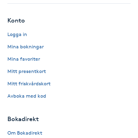
Fotsvamp
Konto
Fotvård
Logga in
Fransar
Mina bokningar
Fransborttagning
Mina favoriter
Mitt presentkort
Fransfärgning
Mitt friskvårdskort
Fransförlängning
Avboka med kod
Fransförlängning Megavolym
Bokadirekt
Fransförlängning Volym
Om Bokadirekt