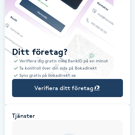
Babylights
Balayage
Bambumassage
Ditt företag?
Verifiera dig gratis med BankID på en minut
Barber
Ta kontroll över din sida på Bokadirekt
Syns gratis på bokadirekt.se
Barnklippning
Verifiera ditt företag
BIAB
Blowout
Tjänster
Bottenfärg