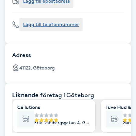
Cryoterapi
Lägg till epostadress
D
Lägg till telefonnummer
Damklippning
Dermapen
Adress
Diamantslipning
41122, Göteborg
E
Enzympeeling
Liknande
företag
i Göteborg
Extensions
Cellutions
Tuve Hud & H
Extensions borttagning
Erik Dahlbergsgatan 4, Göteborg
Gunne
Eyeliner-tatuering