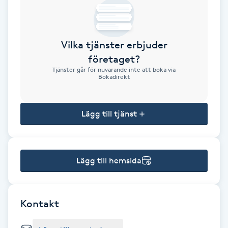
Brynformning
Vilka tjänster erbjuder
Brynfärgning
företaget?
Tjänster går för nuvarande inte att boka via
Brynplockning
Bokadirekt
Bröllopsuppsättning
Lägg till tjänst
C
Celluliter
Lägg till hemsida
Coachning
Color correction
Kontakt