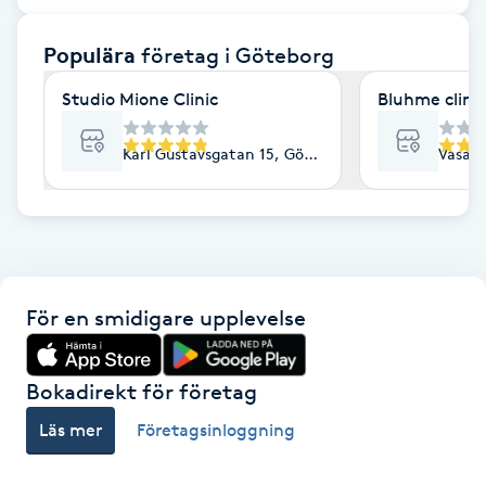
F
Populära
företag
i Göteborg
Face framing
Studio Mione Clinic
Bluhme clinic
Faceliftmassage
Karl Gustavsgatan 15, Göteborg
Vasaga
Fet hårbotten
Fettreducering
För en smidigare upplevelse
Fibromassage
Fillers
Bokadirekt för företag
Läs mer
Företagsinloggning
Fotmassage