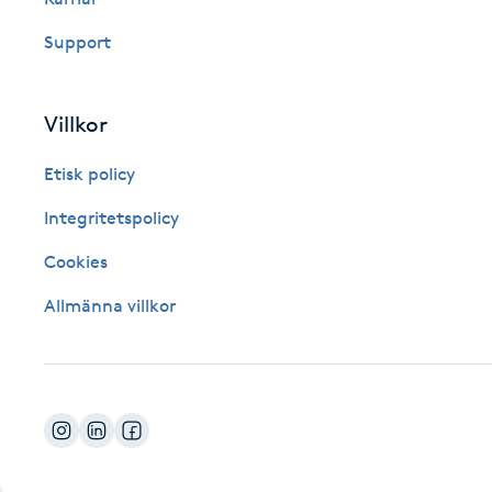
Fotsvamp
Support
Fotvård
Villkor
Fransar
Etisk policy
Fransborttagning
Integritetspolicy
Cookies
Fransfärgning
Allmänna villkor
Fransförlängning
Fransförlängning Megavolym
Fransförlängning Volym