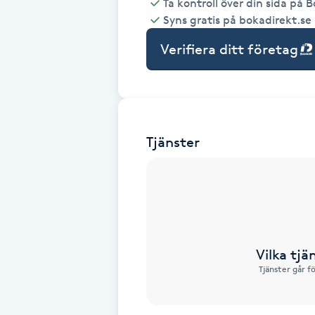
Ta kontroll över din sida på 
Syns gratis på bokadirekt.se
Babylights
Verifiera ditt företag
Balayage
Bambumassage
Tjänster
Barber
Barnklippning
BIAB
Vilka tjä
Blowout
Tjänster går f
Bottenfärg