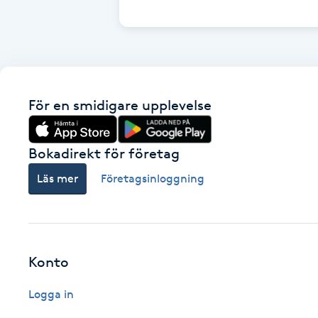
Cryoterapi
D
Damklippning
För en smidigare upplevelse
Dermapen
Diamantslipning
Bokadirekt för företag
E
Läs mer
Företagsinloggning
Enzympeeling
Extensions
Konto
Extensions borttagning
Logga in