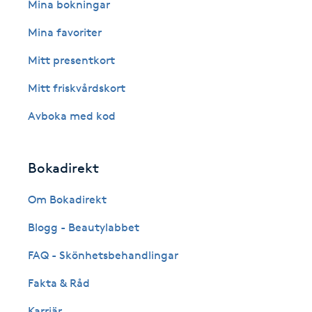
Eyeliner-tatuering
Mina bokningar
F
Mina favoriter
Face framing
Mitt presentkort
Mitt friskvårdskort
Faceliftmassage
Avboka med kod
Fet hårbotten
Bokadirekt
Fettreducering
Om Bokadirekt
Fibromassage
Blogg - Beautylabbet
Fillers
FAQ - Skönhetsbehandlingar
Fakta & Råd
Fotmassage
Karriär