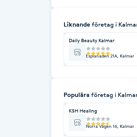
Brynformning
Liknande
företag
i Kalma
Brynfärgning
Daily Beauty Kalmar
Brynplockning
Esplanaden 21A, Kalmar
Bröllopsuppsättning
C
Celluliter
Populära
företag
i Kalma
Coachning
KSH Healing
Color correction
Norra Vägen 16, Kalmar