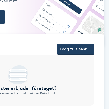
Bokadirekt
Lägg till tjänst
nster erbjuder företaget?
ör nuvarande inte att boka via Bokadirekt