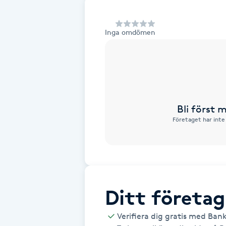
Alternativmedicin
Inga omdömen
Andningsmassage
Ansiktslyft utan kirurgi
Aromamassage
Bli först
Företaget har inte
Ashtanga Yoga
Ayurveda
Ayurvedisk Massage
Ditt företag
Ansiktsbehandling djuprengörande
Verifiera dig gratis med Ban
B