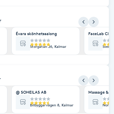
r
Évara skönhetssalong
FaceLab Clini
Storgatan 26, Kalmar
Svensk
r
@ SOHEILAS AB
Massage & Fo
Bilbyggarvägen 8, Kalmar
Norra 