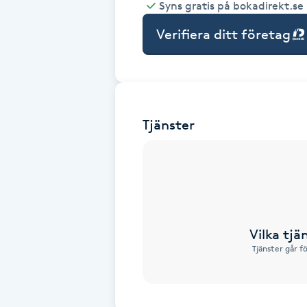
Syns gratis på bokadirekt.se
Babylights
Verifiera ditt företag
Balayage
Bambumassage
Tjänster
Barber
Barnklippning
BIAB
Vilka tjä
Tjänster går f
Blowout
Bottenfärg