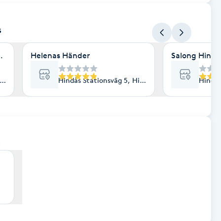
s
Hindås
Helenas Händer
Salong Hindå
indås
Hindås Stationsväg 5, Hindås
Hindås
s