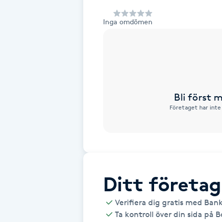
Alternativmedicin
Inga omdömen
Andningsmassage
Ansiktslyft utan kirurgi
Aromamassage
Bli först
Företaget har inte
Ashtanga Yoga
Ayurveda
Ayurvedisk Massage
Ditt företag
Verifiera dig gratis med Ban
Ansiktsbehandling djuprengörande
Ta kontroll över din sida på 
B