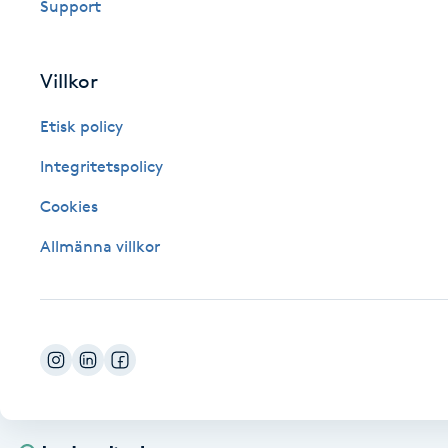
Support
Fotsvamp
Villkor
Fotvård
Etisk policy
Fransar
Integritetspolicy
Fransborttagning
Cookies
Allmänna villkor
Fransfärgning
Fransförlängning
Fransförlängning Megavolym
Fransförlängning Volym