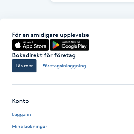
Cryoterapi
D
Damklippning
För en smidigare upplevelse
Dermapen
Bokadirekt för företag
Diamantslipning
Läs mer
Företagsinloggning
E
Enzympeeling
Konto
Extensions
Logga in
Extensions borttagning
Mina bokningar