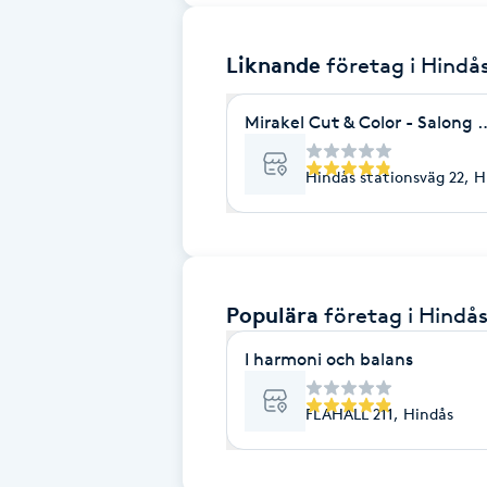
Brynformning
Liknande
företag
i Hindå
Brynfärgning
Mirakel Cut & Color - Salong 
Brynplockning
Hindås stationsväg 22, H
Bröllopsuppsättning
C
Populära
företag
i Hindå
Celluliter
I harmoni och balans
Coachning
FLAHALL 211, Hindås
Color correction