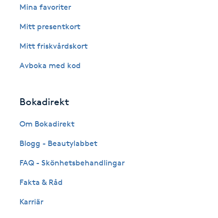
Eyeliner-tatuering
Mina favoriter
F
Mitt presentkort
Face framing
Mitt friskvårdskort
Avboka med kod
Faceliftmassage
Fet hårbotten
Bokadirekt
Fettreducering
Om Bokadirekt
Blogg - Beautylabbet
Fibromassage
FAQ - Skönhetsbehandlingar
Fillers
Fakta & Råd
Karriär
Fotmassage