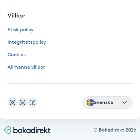
Fransk manikyr
Villkor
Fransrengöring
Etisk policy
Frekvensterapi
Integritetspolicy
Cookies
Friskvård
Allmänna villkor
Friskvårdsmassage
Frisör
Svenska
Funktionsanalys
Färgning
© Bokadirekt
2026