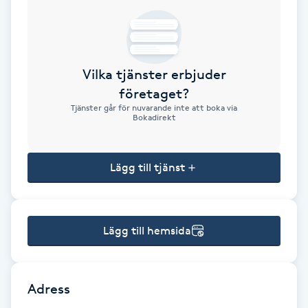
Brynformning
Brynfärgning
Vilka tjänster erbjuder
företaget?
Brynplockning
Tjänster går för nuvarande inte att boka via
Bokadirekt
Bröllopsuppsättning
C
Lägg till tjänst
Celluliter
Lägg till hemsida
Coachning
Color correction
Adress