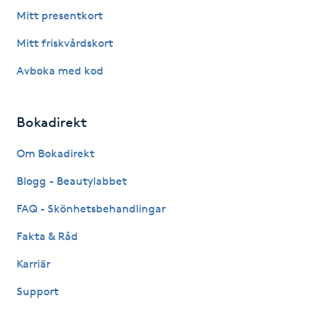
Fotsvamp
Mitt presentkort
Mitt friskvårdskort
Fotvård
Avboka med kod
Fransar
Bokadirekt
Fransborttagning
Om Bokadirekt
Fransfärgning
Blogg - Beautylabbet
Fransförlängning
FAQ - Skönhetsbehandlingar
Fakta & Råd
Fransförlängning Megavolym
Karriär
Fransförlängning Volym
Support