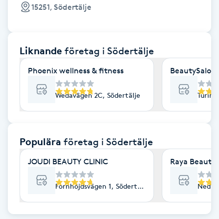
Cryoterapi
15251, Södertälje
D
Damklippning
Liknande
företag
i Södertälje
Dermapen
Phoenix wellness & fitness
BeautySalon
Diamantslipning
Wedavägen 2C, Södertälje
Turing
E
Enzympeeling
Populära
företag
i Södertälje
JOUDI BEAUTY CLINIC
Raya Beauty C
Extensions
Fornhöjdsvägen 1, Södertälje
Nedre 
Extensions borttagning
Eyeliner-tatuering