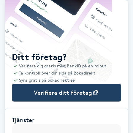
Babylights
Balayage
Bambumassage
Ditt företag?
Barber
Verifiera dig gratis med BankID på en minut
Ta kontroll över din sida på Bokadirekt
Barnklippning
Syns gratis på bokadirekt.se
Verifiera ditt företag
BIAB
Blowout
Tjänster
Bottenfärg