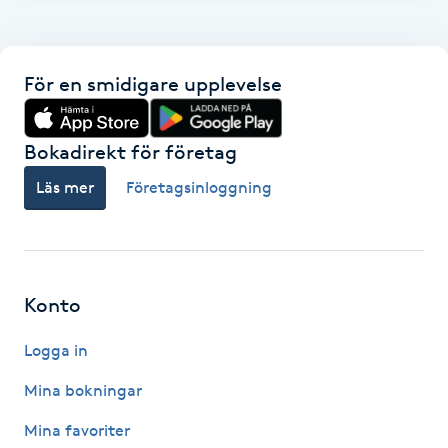
F
Face framing
För en smidigare upplevelse
Faceliftmassage
Bokadirekt för företag
Fet hårbotten
Läs mer
Företagsinloggning
Fettreducering
Fibromassage
Konto
Logga in
Fillers
Mina bokningar
Fotmassage
Mina favoriter