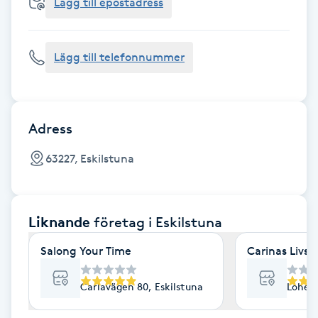
Cryoterapi
Lägg till epostadress
D
Lägg till telefonnummer
Damklippning
Dermapen
Adress
Diamantslipning
63227, Eskilstuna
E
Enzympeeling
Liknande
företag
i Eskilstuna
Extensions
Salong Your Time
Carinas Livss
Extensions borttagning
Carlavägen 80, Eskilstuna
Lohega
Eyeliner-tatuering