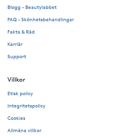
Fransk manikyr
Blogg - Beautylabbet
FAQ - Skönhetsbehandlingar
Fransrengöring
Fakta & Råd
Frekvensterapi
Karriär
Support
Friskvård
Friskvårdsmassage
Villkor
Frisör
Etisk policy
Integritetspolicy
Funktionsanalys
Cookies
Färgning
Allmäna villkor