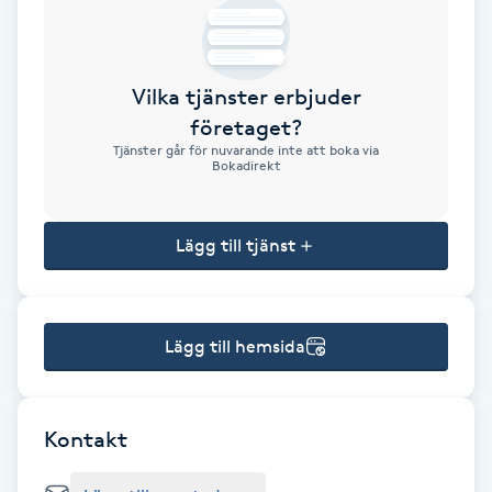
Brynformning
Vilka tjänster erbjuder
Brynfärgning
företaget?
Tjänster går för nuvarande inte att boka via
Brynplockning
Bokadirekt
Bröllopsuppsättning
Lägg till tjänst
C
Celluliter
Lägg till hemsida
Coachning
Color correction
Kontakt