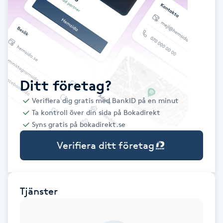
Babylights
Balayage
Bambumassage
Ditt företag?
Verifiera dig gratis med BankID på en minut
Barber
Ta kontroll över din sida på Bokadirekt
Syns gratis på bokadirekt.se
Barnklippning
Verifiera ditt företag
BIAB
Blowout
Tjänster
Bottenfärg