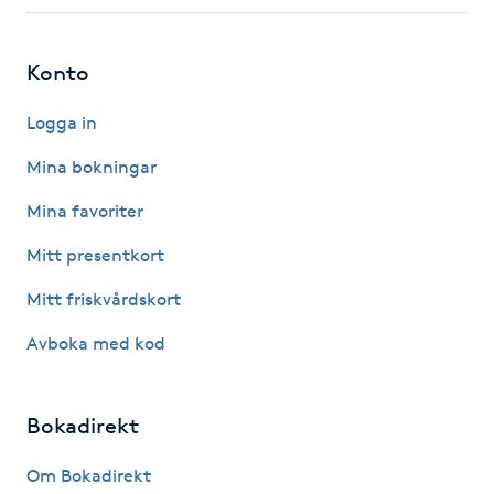
Fotsvamp
Konto
Fotvård
Logga in
Fransar
Mina bokningar
Fransborttagning
Mina favoriter
Mitt presentkort
Fransfärgning
Mitt friskvårdskort
Fransförlängning
Avboka med kod
Fransförlängning Megavolym
Bokadirekt
Fransförlängning Volym
Om Bokadirekt