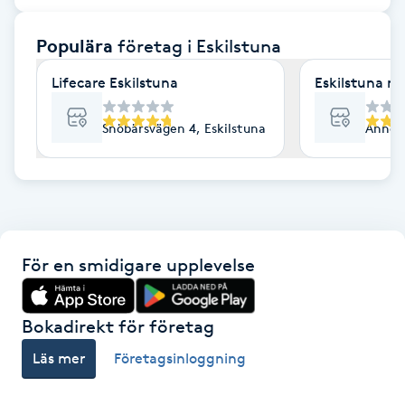
F
Populära
företag
i Eskilstuna
Face framing
Lifecare Eskilstuna
Eskilstuna m
Faceliftmassage
Snöbärsvägen 4, Eskilstuna
Annevi
Fet hårbotten
Fettreducering
För en smidigare upplevelse
Fibromassage
Fillers
Bokadirekt för företag
Läs mer
Företagsinloggning
Fotmassage