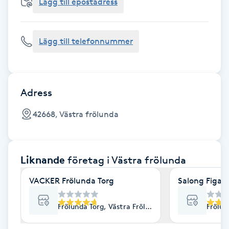
Cryoterapi
Lägg till epostadress
D
Lägg till telefonnummer
Damklippning
Dermapen
Adress
Diamantslipning
42668, Västra frölunda
E
Enzympeeling
Liknande
företag
i Västra frölunda
Extensions
VACKER Frölunda Torg
Salong Figaro
Extensions borttagning
Frölunda Torg, Västra Frölunda
Frölun
Eyeliner-tatuering