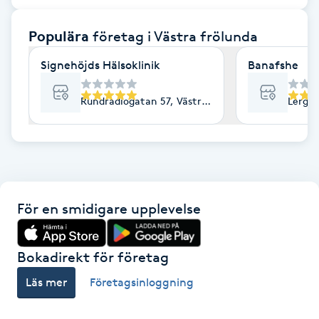
F
Populära
företag
i Västra frölunda
Face framing
Signehöjds Hälsoklinik
Banafshe
Faceliftmassage
Rundradiogatan 57, Västra Frölunda
Lergök
Fet hårbotten
Fettreducering
För en smidigare upplevelse
Fibromassage
Fillers
Bokadirekt för företag
Läs mer
Företagsinloggning
Fotmassage