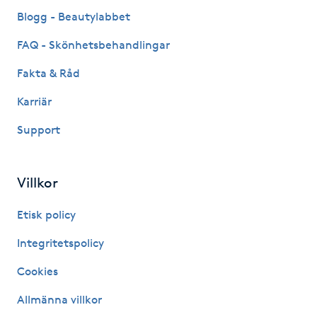
Fransk manikyr
Blogg - Beautylabbet
FAQ - Skönhetsbehandlingar
Fransrengöring
Fakta & Råd
Frekvensterapi
Karriär
Support
Friskvård
Friskvårdsmassage
Villkor
Frisör
Etisk policy
Integritetspolicy
Funktionsanalys
Cookies
Färgning
Allmänna villkor