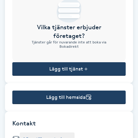
Brynformning
Vilka tjänster erbjuder
Brynfärgning
företaget?
Tjänster går för nuvarande inte att boka via
Brynplockning
Bokadirekt
Bröllopsuppsättning
Lägg till tjänst
C
Celluliter
Lägg till hemsida
Coachning
Color correction
Kontakt