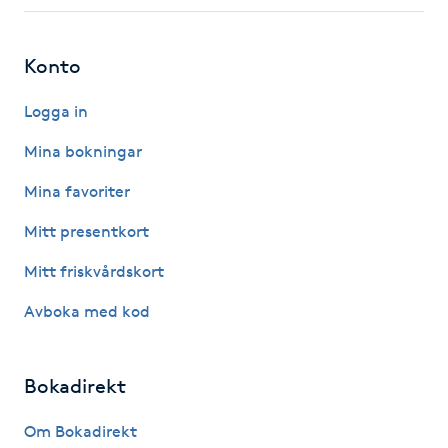
Fotsvamp
Konto
Fotvård
Logga in
Fransar
Mina bokningar
Fransborttagning
Mina favoriter
Mitt presentkort
Fransfärgning
Mitt friskvårdskort
Fransförlängning
Avboka med kod
Fransförlängning Megavolym
Bokadirekt
Fransförlängning Volym
Om Bokadirekt