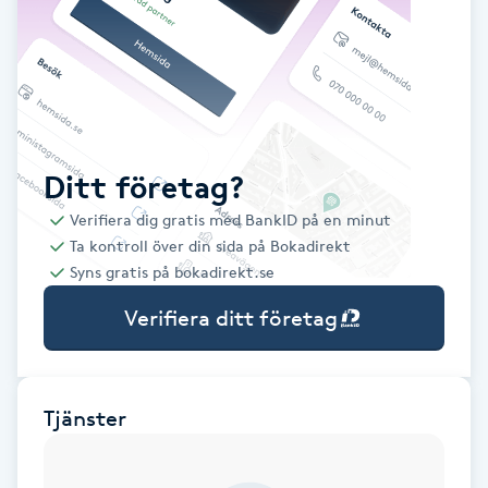
Babylights
Balayage
Bambumassage
Ditt företag?
Verifiera dig gratis med BankID på en minut
Barber
Ta kontroll över din sida på Bokadirekt
Syns gratis på bokadirekt.se
Barnklippning
Verifiera ditt företag
BIAB
Blowout
Tjänster
Bottenfärg