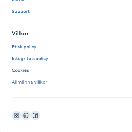
Fotsvamp
Support
Fotvård
Villkor
Fransar
Etisk policy
Fransborttagning
Integritetspolicy
Cookies
Fransfärgning
Allmänna villkor
Fransförlängning
Fransförlängning Megavolym
Fransförlängning Volym