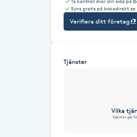
Ta kontroll över din sida på 
Syns gratis på bokadirekt.se
Babylights
Verifiera ditt företag
Balayage
Bambumassage
Tjänster
Barber
Barnklippning
BIAB
Vilka tjä
Blowout
Tjänster går f
Bottenfärg