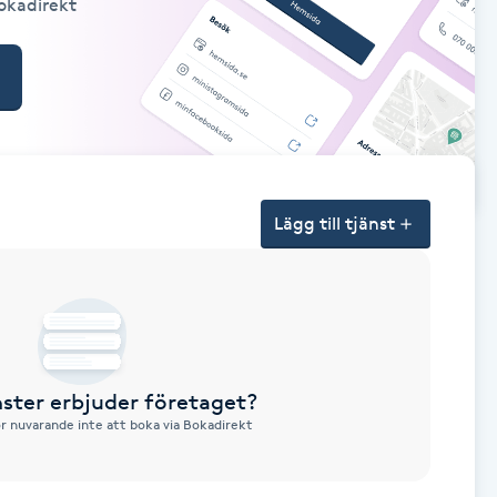
Bokadirekt
Lägg till tjänst
nster erbjuder företaget?
ör nuvarande inte att boka via Bokadirekt