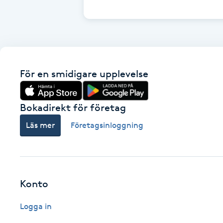
Cryoterapi
D
Damklippning
För en smidigare upplevelse
Dermapen
Diamantslipning
Bokadirekt för företag
E
Läs mer
Företagsinloggning
Enzympeeling
Extensions
Konto
Extensions borttagning
Logga in