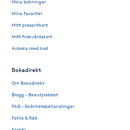
Eyeliner-tatuering
Mina bokningar
F
Mina favoriter
Face framing
Mitt presentkort
Mitt friskvårdskort
Faceliftmassage
Avboka med kod
Fet hårbotten
Bokadirekt
Fettreducering
Om Bokadirekt
Fibromassage
Blogg - Beautylabbet
Fillers
FAQ - Skönhetsbehandlingar
Fakta & Råd
Fotmassage
Karriär