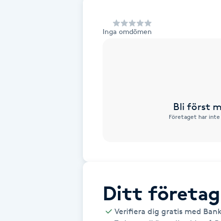
Alternativmedicin
Inga omdömen
Andningsmassage
Ansiktslyft utan kirurgi
Aromamassage
Bli först
Företaget har inte
Ashtanga Yoga
Ayurveda
Ayurvedisk Massage
Ditt företag
Ansiktsbehandling djuprengörande
Verifiera dig gratis med Ban
B