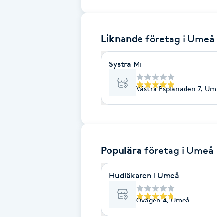
Brynformning
Liknande
företag
i Umeå
Brynfärgning
Systra Mi
Brynplockning
Västra Esplanaden 7, Um
Bröllopsuppsättning
C
Celluliter
Populära
företag
i Umeå
Coachning
Hudläkaren i Umeå
Color correction
Övägen 4, Umeå