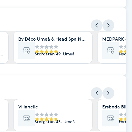
By Déco Umeå & Head Spa Nordic
MEDPARK - A
eå
Storgatan 49, Umeå
Nygat
Villanelle
Ersboda Bilvå
Storgatan 43, Umeå
Formv