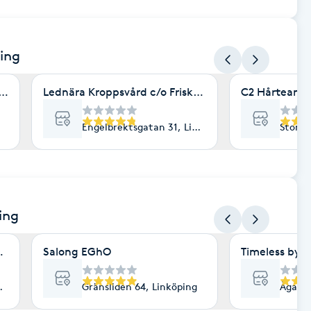
ping
 friskvård
Lednära Kroppsvård c/o Friskhuset
C2 Hårteam
Engelbrektsgatan 31, Linköping
Storga
ing
huset
Salong EGhO
Timeless by 
nköping
Gränsliden 64, Linköping
Ågata