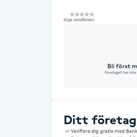
Alternativmedicin
Inga omdömen
Andningsmassage
Ansiktslyft utan kirurgi
Aromamassage
Bli först
Företaget har inte
Ashtanga Yoga
Ayurveda
Ayurvedisk Massage
Ditt företag
Ansiktsbehandling djuprengörande
Verifiera dig gratis med Ban
B