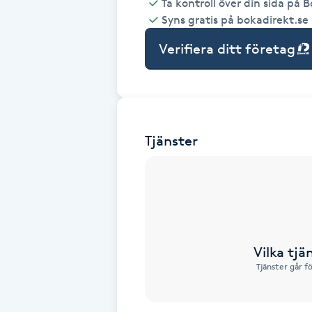
Ta kontroll över din sida på 
Syns gratis på bokadirekt.se
Babylights
Verifiera ditt företag
Balayage
Bambumassage
Tjänster
Barber
Barnklippning
BIAB
Vilka tjä
Blowout
Tjänster går f
Bottenfärg