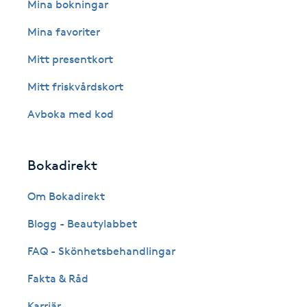
Eyeliner-tatuering
Mina bokningar
F
Mina favoriter
Face framing
Mitt presentkort
Mitt friskvårdskort
Faceliftmassage
Avboka med kod
Fet hårbotten
Bokadirekt
Fettreducering
Om Bokadirekt
Fibromassage
Blogg - Beautylabbet
Fillers
FAQ - Skönhetsbehandlingar
Fakta & Råd
Fotmassage
Karriär