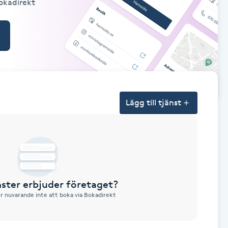
Bokadirekt
Lägg till tjänst
nster erbjuder företaget?
ör nuvarande inte att boka via Bokadirekt