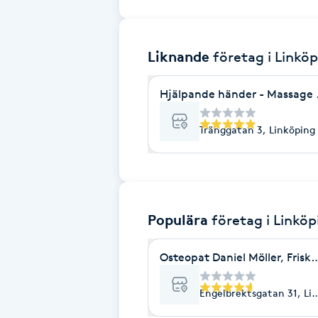
Brynformning
Liknande
företag
i Linkö
Brynfärgning
Hjälpande händer - Massage &
Brynplockning
Tränggatan 3, Linköping
Bröllopsuppsättning
C
Celluliter
Populära
företag
i Linköp
Coachning
Osteopat Daniel Möller, Frisk
Color correction
Engelbrektsgatan 31, Li