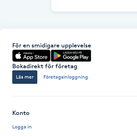
Cryoterapi
D
Damklippning
För en smidigare upplevelse
Dermapen
Diamantslipning
Bokadirekt för företag
E
Läs mer
Företagsinloggning
Enzympeeling
Extensions
Konto
Extensions borttagning
Logga in