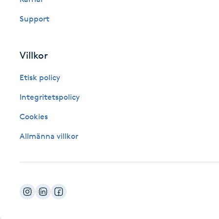
Fotsvamp
Support
Fotvård
Villkor
Fransar
Etisk policy
Fransborttagning
Integritetspolicy
Cookies
Fransfärgning
Allmänna villkor
Fransförlängning
Fransförlängning Megavolym
Fransförlängning Volym