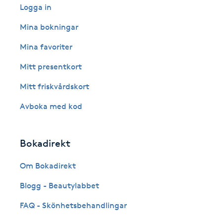
Eyeliner-tatuering
Logga in
F
Mina bokningar
Face framing
Mina favoriter
Mitt presentkort
Faceliftmassage
Mitt friskvårdskort
Fet hårbotten
Avboka med kod
Fettreducering
Bokadirekt
Fibromassage
Om Bokadirekt
Fillers
Blogg - Beautylabbet
FAQ - Skönhetsbehandlingar
Fotmassage