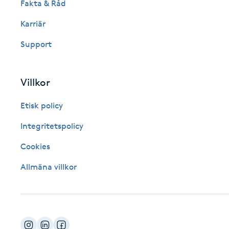
Fakta & Råd
Fotsvamp
Karriär
Fotvård
Support
Fransar
Villkor
Fransborttagning
Etisk policy
Integritetspolicy
Fransfärgning
Cookies
Fransförlängning
Allmäna villkor
Fransförlängning Megavolym
Fransförlängning Volym