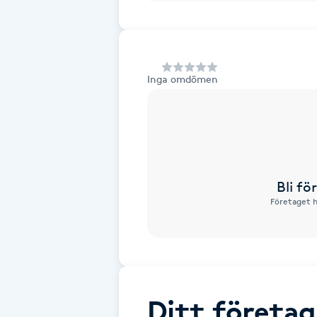
Alternativmedicin
Andningsmassage
Inga omdömen
Ansiktslyft utan kirurgi
Aromamassage
Ashtanga Yoga
Bli f
Företaget h
Ayurveda
Ayurvedisk Massage
Ansiktsbehandling djuprengörande
Ditt företag
B