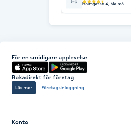
Cryoterapi
Holmgatan 4, Malmö
D
Damklippning
Dermapen
För en smidigare upplevelse
Diamantslipning
E
Bokadirekt för företag
Enzympeeling
Läs mer
Företagsinloggning
Extensions
Extensions borttagning
Konto