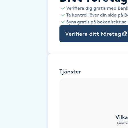
Verifiera dig gratis med Ban
Babylights
Ta kontroll över din sida på 
Syns gratis på bokadirekt.se
Balayage
Verifiera ditt företag
Bambumassage
Barber
Tjänster
Barnklippning
BIAB
Blowout
Vilk
Tjänste
Bottenfärg