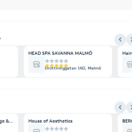
ö
HEAD SPA SAVANNA MALMÖ
Hair
Drottninggatan 1AD, Malmö
ö
 & Friskvård
House of Aesthetics
BER