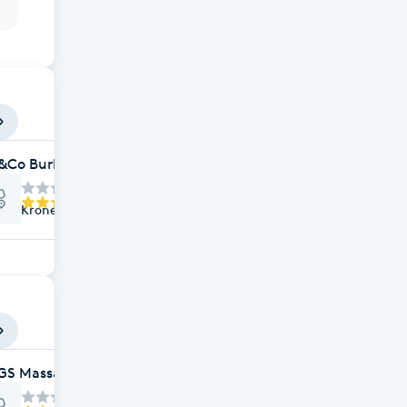
&Co BurlövCenter
Kronetorpsvägen 2, Arlöv
GS Massage & Hälsa