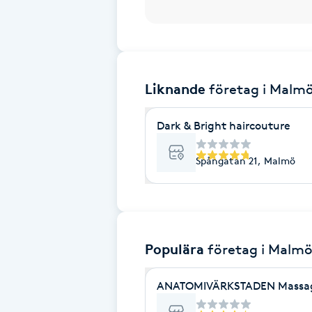
Brynformning
Brynfärgning
Liknande
företag
i Malm
Brynplockning
Dark & Bright haircouture
Bröllopsuppsättning
Spångatan 21, Malmö
C
Celluliter
Coachning
Populära
företag
i Malm
Color correction
ANATOMIVÄRKSTADEN Massage