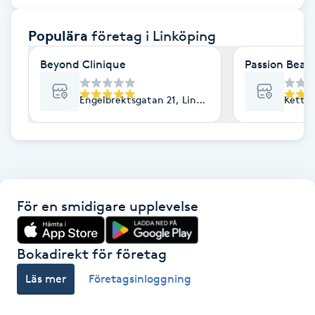
F
Populära
företag
i Linköping
Face framing
Beyond Clinique
Passion Beaut
Faceliftmassage
Engelbrektsgatan 21, Linköping
Kettil
Fet hårbotten
Fettreducering
För en smidigare upplevelse
Fibromassage
Fillers
Bokadirekt för företag
Läs mer
Företagsinloggning
Fotmassage