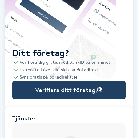
Babylights
Balayage
Bambumassage
Ditt företag?
Verifiera dig gratis med BankID på en minut
Barber
Ta kontroll över din sida på Bokadirekt
Syns gratis på bokadirekt.se
Barnklippning
Verifiera ditt företag
BIAB
Blowout
Tjänster
Bottenfärg