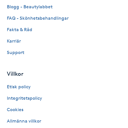
Fransk manikyr
Blogg - Beautylabbet
FAQ - Skönhetsbehandlingar
Fransrengöring
Fakta & Råd
Frekvensterapi
Karriär
Support
Friskvård
Friskvårdsmassage
Villkor
Frisör
Etisk policy
Integritetspolicy
Funktionsanalys
Cookies
Färgning
Allmänna villkor