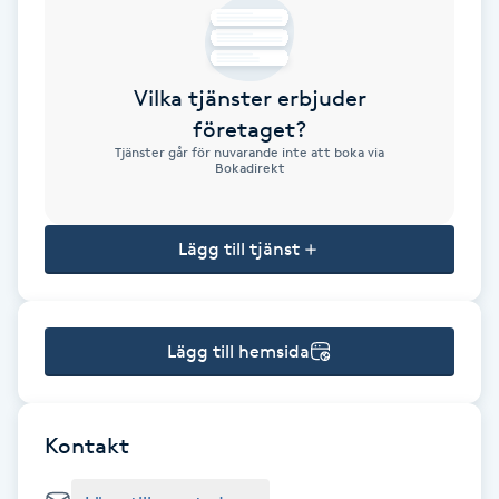
Brynformning
Vilka tjänster erbjuder
Brynfärgning
företaget?
Tjänster går för nuvarande inte att boka via
Brynplockning
Bokadirekt
Bröllopsuppsättning
Lägg till tjänst
C
Celluliter
Lägg till hemsida
Coachning
Color correction
Kontakt