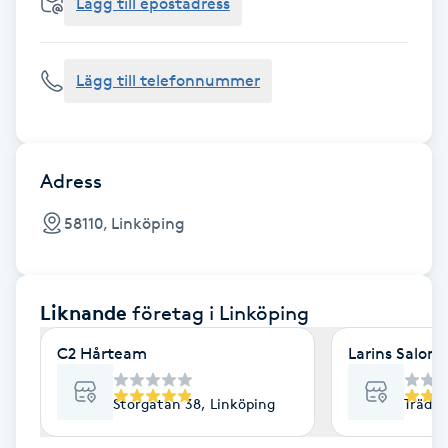
Cryoterapi
Lägg till epostadress
D
Lägg till telefonnummer
Damklippning
Dermapen
Adress
Diamantslipning
58110, Linköping
E
Enzympeeling
Liknande
företag
i Linköping
Extensions
C2 Hårteam
Larins Salong
Extensions borttagning
Storgatan 38, Linköping
Trädgå
Eyeliner-tatuering