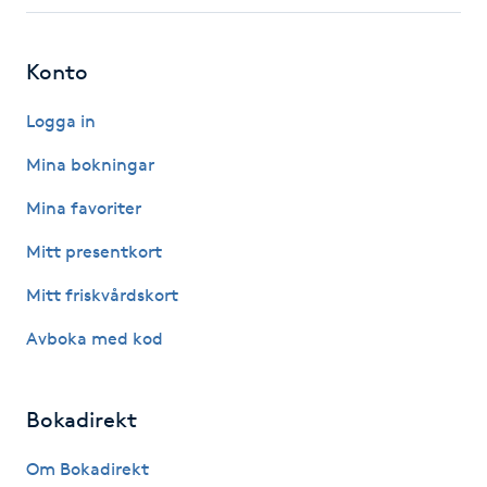
Fotsvamp
Konto
Fotvård
Logga in
Fransar
Mina bokningar
Fransborttagning
Mina favoriter
Mitt presentkort
Fransfärgning
Mitt friskvårdskort
Fransförlängning
Avboka med kod
Fransförlängning Megavolym
Bokadirekt
Fransförlängning Volym
Om Bokadirekt