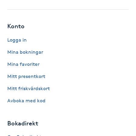
Fotsvamp
Fotvård
Konto
Fransar
Logga in
Mina bokningar
Fransborttagning
Mina favoriter
Fransfärgning
Mitt presentkort
Mitt friskvårdskort
Fransförlängning
Avboka med kod
Fransförlängning Megavolym
Bokadirekt
Fransförlängning Volym