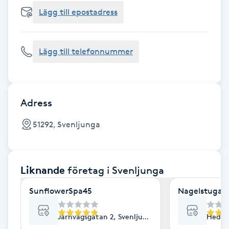
Cryoterapi
Lägg till epostadress
D
Damklippning
Lägg till telefonnummer
Dermapen
Diamantslipning
Adress
E
51292, Svenljunga
Enzympeeling
Liknande
företag
i Svenljunga
Extensions
SunflowerSpa45
Nagelstugan
Extensions borttagning
Järnvägsgatan 2, Svenljunga
Hedega
Eyeliner-tatuering