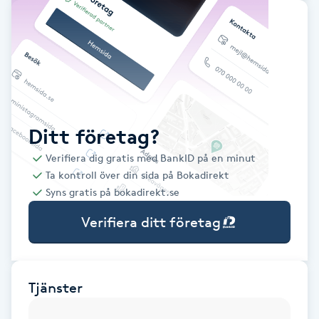
Babylights
Balayage
Bambumassage
Ditt företag?
Barber
Verifiera dig gratis med BankID på en minut
Ta kontroll över din sida på Bokadirekt
Barnklippning
Syns gratis på bokadirekt.se
Verifiera ditt företag
BIAB
Blowout
Tjänster
Bottenfärg