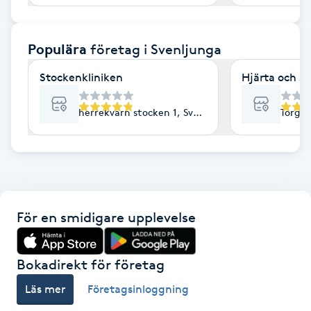
F
Populära
företag
i Svenljunga
Face framing
Stockenkliniken
Hjärta och sj
Faceliftmassage
herrekvarn stocken 1, Svenljunga
Torgga
Fet hårbotten
Fettreducering
Fibromassage
För en smidigare upplevelse
Fillers
Bokadirekt för företag
Fotmassage
Läs mer
Företagsinloggning