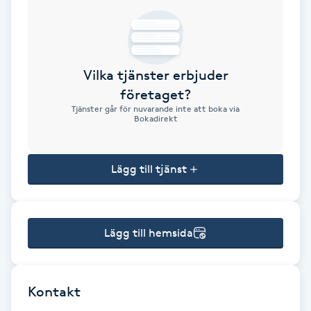
Brynformning
Brynfärgning
Vilka tjänster erbjuder
företaget?
Brynplockning
Tjänster går för nuvarande inte att boka via
Bokadirekt
Bröllopsuppsättning
C
Lägg till tjänst
Celluliter
Lägg till hemsida
Coachning
Color correction
Kontakt