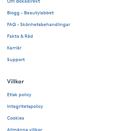
Om Bokadirekt
Fransk manikyr
Blogg - Beautylabbet
Fransrengöring
FAQ - Skönhetsbehandlingar
Fakta & Råd
Frekvensterapi
Karriär
Friskvård
Support
Friskvårdsmassage
Villkor
Frisör
Etisk policy
Funktionsanalys
Integritetspolicy
Cookies
Färgning
Allmänna villkor