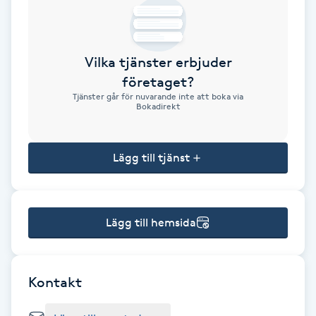
Brynformning
Vilka tjänster erbjuder
Brynfärgning
företaget?
Tjänster går för nuvarande inte att boka via
Brynplockning
Bokadirekt
Bröllopsuppsättning
Lägg till tjänst
C
Celluliter
Lägg till hemsida
Coachning
Color correction
Kontakt