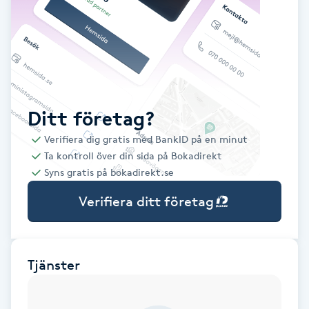
Babylights
Balayage
Bambumassage
Ditt företag?
Verifiera dig gratis med BankID på en minut
Barber
Ta kontroll över din sida på Bokadirekt
Syns gratis på bokadirekt.se
Barnklippning
Verifiera ditt företag
BIAB
Blowout
Tjänster
Bottenfärg