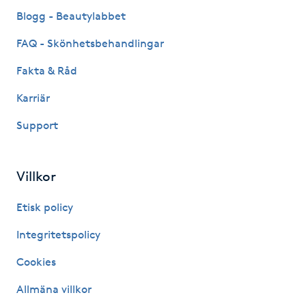
Fransk manikyr
Blogg - Beautylabbet
FAQ - Skönhetsbehandlingar
Fransrengöring
Fakta & Råd
Frekvensterapi
Karriär
Support
Friskvård
Friskvårdsmassage
Villkor
Frisör
Etisk policy
Integritetspolicy
Funktionsanalys
Cookies
Färgning
Allmäna villkor