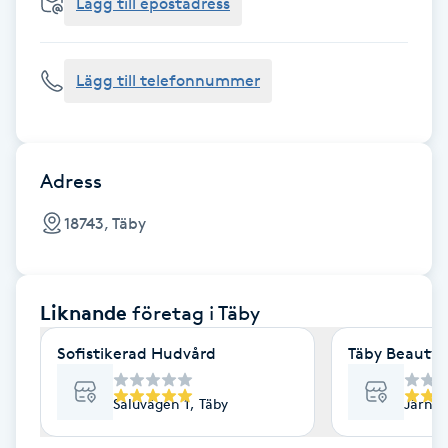
Cryoterapi
Lägg till epostadress
D
Lägg till telefonnummer
Damklippning
Dermapen
Adress
Diamantslipning
18743, Täby
E
Enzympeeling
Liknande
företag
i Täby
Extensions
Sofistikerad Hudvård
Täby Beauty 
Extensions borttagning
Saluvägen 1, Täby
Järnvä
Eyeliner-tatuering