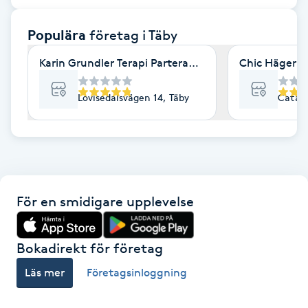
F
Populära
företag
i Täby
Face framing
Karin Grundler Terapi Parterapi Coaching Täby
Chic Hägernä
Faceliftmassage
Lovisedalsvägen 14, Täby
Catali
Fet hårbotten
Fettreducering
För en smidigare upplevelse
Fibromassage
Fillers
Bokadirekt för företag
Läs mer
Företagsinloggning
Fotmassage