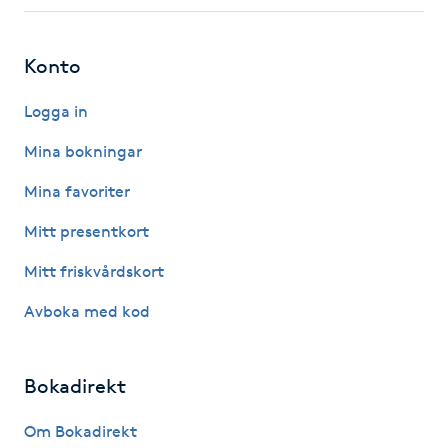
Fotsvamp
Konto
Fotvård
Logga in
Fransar
Mina bokningar
Fransborttagning
Mina favoriter
Mitt presentkort
Fransfärgning
Mitt friskvårdskort
Fransförlängning
Avboka med kod
Fransförlängning Megavolym
Bokadirekt
Fransförlängning Volym
Om Bokadirekt