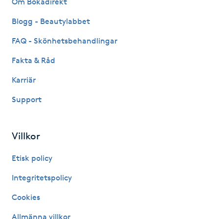
Om Bokadirekt
Fransk manikyr
Blogg - Beautylabbet
Fransrengöring
FAQ - Skönhetsbehandlingar
Fakta & Råd
Frekvensterapi
Karriär
Friskvård
Support
Friskvårdsmassage
Villkor
Frisör
Etisk policy
Funktionsanalys
Integritetspolicy
Cookies
Färgning
Allmänna villkor