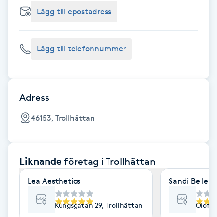
Cryoterapi
Lägg till epostadress
D
Damklippning
Lägg till telefonnummer
Dermapen
Diamantslipning
Adress
E
46153, Trollhättan
Enzympeeling
Liknande
företag
i Trollhättan
Extensions
Lea Aesthetics
Sandi Belle
Extensions borttagning
Kungsgatan 29, Trollhättan
Olof G
Eyeliner-tatuering