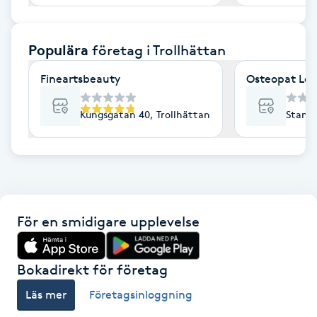
F
Populära
företag
i Trollhättan
Face framing
Fineartsbeauty
Osteopat Len
Faceliftmassage
Kungsgatan 40, Trollhättan
Stamku
Fet hårbotten
Fettreducering
Fibromassage
För en smidigare upplevelse
Fillers
Bokadirekt för företag
Fotmassage
Läs mer
Företagsinloggning