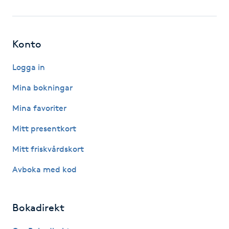
Fotsvamp
Fotvård
Konto
Fransar
Logga in
Mina bokningar
Fransborttagning
Mina favoriter
Fransfärgning
Mitt presentkort
Mitt friskvårdskort
Fransförlängning
Avboka med kod
Fransförlängning Megavolym
Bokadirekt
Fransförlängning Volym