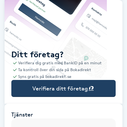
Babylights
Balayage
Bambumassage
Ditt företag?
Barber
Verifiera dig gratis med BankID på en minut
Ta kontroll över din sida på Bokadirekt
Barnklippning
Syns gratis på bokadirekt.se
Verifiera ditt företag
BIAB
Blowout
Tjänster
Bottenfärg