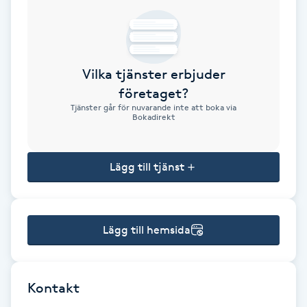
Brynformning
Brynfärgning
Vilka tjänster erbjuder
företaget?
Brynplockning
Tjänster går för nuvarande inte att boka via
Bokadirekt
Bröllopsuppsättning
C
Lägg till tjänst
Celluliter
Lägg till hemsida
Coachning
Color correction
Kontakt