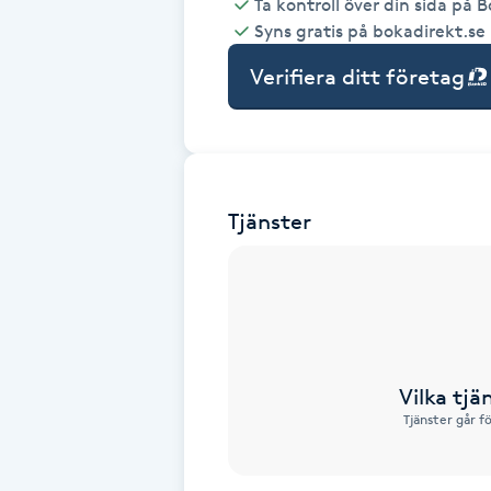
Ta kontroll över din sida på 
Syns gratis på bokadirekt.se
Babylights
Verifiera ditt företag
Balayage
Bambumassage
Tjänster
Barber
Barnklippning
BIAB
Vilka tjä
Blowout
Tjänster går f
Bottenfärg