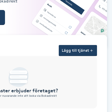
Bokadirekt
Lägg till tjänst
nster erbjuder företaget?
ör nuvarande inte att boka via Bokadirekt