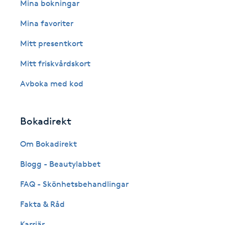
Eyeliner-tatuering
Mina bokningar
F
Mina favoriter
Face framing
Mitt presentkort
Mitt friskvårdskort
Faceliftmassage
Avboka med kod
Fet hårbotten
Bokadirekt
Fettreducering
Om Bokadirekt
Fibromassage
Blogg - Beautylabbet
Fillers
FAQ - Skönhetsbehandlingar
Fakta & Råd
Fotmassage
Karriär