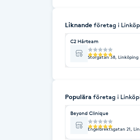
Brynformning
Liknande
företag
i Linkö
Brynfärgning
C2 Hårteam
Brynplockning
Storgatan 38, Linköping
Bröllopsuppsättning
C
Celluliter
Populära
företag
i Linköp
Coachning
Beyond Clinique
Color correction
Engelbrektsgatan 21, Li