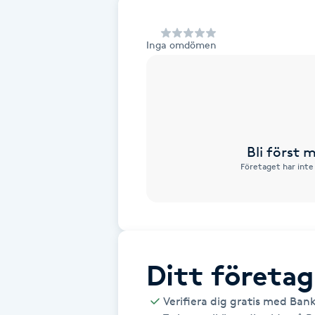
Alternativmedicin
Inga omdömen
Andningsmassage
Ansiktslyft utan kirurgi
Aromamassage
Bli först
Företaget har inte
Ashtanga Yoga
Ayurveda
Ayurvedisk Massage
Ditt företag
Ansiktsbehandling djuprengörande
Verifiera dig gratis med Ban
B