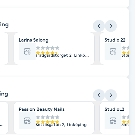
ping
Larins Salong
Studio 22
Trädgårdstorget 2, Linköping
Stora 
ing
Passion Beauty Nails
StudioL2
nköping
Kettilsgatan 2, Linköping
Snicka