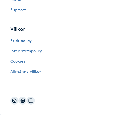
Fotsvamp
Support
Fotvård
Villkor
Fransar
Etisk policy
Fransborttagning
Integritetspolicy
Cookies
Fransfärgning
Allmänna villkor
Fransförlängning
Fransförlängning Megavolym
Fransförlängning Volym