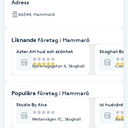
Cryoterapi
Adress
D
66344, Hammarö
Damklippning
Liknande
företag
i Hammarö
Dermapen
Azter AH hud och skönhet
Skoghall Bar
Diamantslipning
E
Björkhagsgatan 6, Skoghall
Clevev
Enzympeeling
Populära
företag
i Hammarö
Extensions
Studio By Alva
ici hudvård
Extensions borttagning
Mellanvägen 1C, Skoghall
Badhus
Eyeliner-tatuering