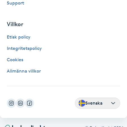
Support
Fransk manikyr
Fransrengöring
Villkor
Etisk policy
Frekvensterapi
Integritetspolicy
Friskvård
Cookies
Friskvårdsmassage
Allmänna villkor
Frisör
Funktionsanalys
Svenska
Färgning