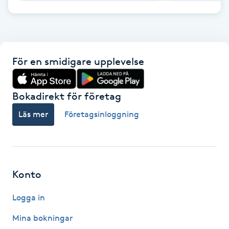
F
Face framing
För en smidigare upplevelse
Faceliftmassage
Bokadirekt för företag
Fet hårbotten
Läs mer
Företagsinloggning
Fettreducering
Fibromassage
Konto
Fillers
Logga in
Fotmassage
Mina bokningar