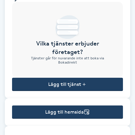
Brynformning
Brynfärgning
Vilka tjänster erbjuder
Brynplockning
företaget?
Tjänster går för nuvarande inte att boka via
Bröllopsuppsättning
Bokadirekt
C
Lägg till tjänst
Celluliter
Coachning
Lägg till hemsida
Color correction