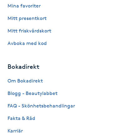
Mina favoriter
Fotsvamp
Mitt presentkort
Fotvård
Mitt friskvårdskort
Fransar
Avboka med kod
Fransborttagning
Bokadirekt
Fransfärgning
Om Bokadirekt
Blogg - Beautylabbet
Fransförlängning
FAQ - Skönhetsbehandlingar
Fransförlängning Megavolym
Fakta & Råd
Fransförlängning Volym
Karriär