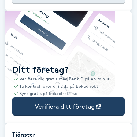
Babylights
Balayage
Bambumassage
Barber
Ditt företag?
Verifiera dig gratis med BankID på en minut
Barnklippning
Ta kontroll över din sida på Bokadirekt
Syns gratis på bokadirekt.se
BIAB
Verifiera ditt företag
Blowout
Bottenfärg
Tjänster