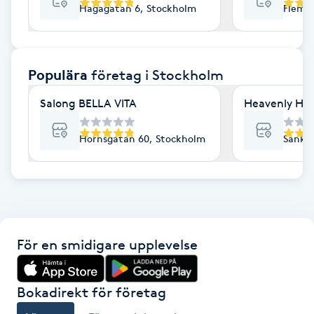
Hagagatan 6, Stockholm
Flemi
F
Face framing
Populära
företag
i Stockholm
Faceliftmassage
Salong BELLA VITA
Heavenly Hai
Fet hårbotten
Hornsgatan 60, Stockholm
Sankt 
Fettreducering
Fibromassage
För en smidigare upplevelse
Fillers
Fotmassage
Bokadirekt för företag