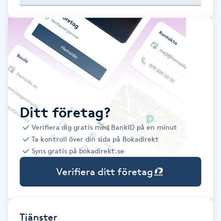
Babylights
Balayage
Bambumassage
Barber
Ditt företag?
Verifiera dig gratis med BankID på en minut
Barnklippning
Ta kontroll över din sida på Bokadirekt
Syns gratis på bokadirekt.se
BIAB
Verifiera ditt företag
Blowout
Bottenfärg
Tjänster