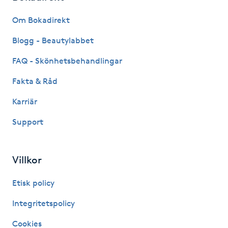
Fransk manikyr
Om Bokadirekt
Fransrengöring
Blogg - Beautylabbet
FAQ - Skönhetsbehandlingar
Frekvensterapi
Fakta & Råd
Friskvård
Karriär
Support
Friskvårdsmassage
Frisör
Villkor
Funktionsanalys
Etisk policy
Integritetspolicy
Färgning
Cookies