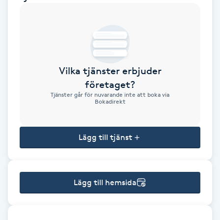
Brynformning
Brynfärgning
Vilka tjänster erbjuder
Brynplockning
företaget?
Tjänster går för nuvarande inte att boka via
Bröllopsuppsättning
Bokadirekt
C
Lägg till tjänst
Celluliter
Coachning
Lägg till hemsida
Color correction