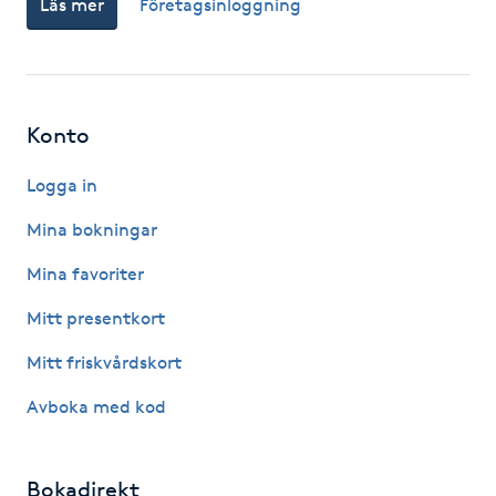
Läs mer
Företagsinloggning
Fotsvamp
Fotvård
Konto
Fransar
Logga in
Fransborttagning
Mina bokningar
Fransfärgning
Mina favoriter
Mitt presentkort
Fransförlängning
Mitt friskvårdskort
Fransförlängning Megavolym
Avboka med kod
Fransförlängning Volym
Bokadirekt