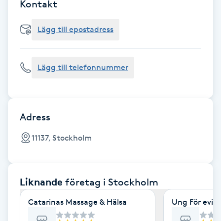
Cryoterapi
Kontakt
D
Lägg till epostadress
Damklippning
Lägg till telefonnummer
Dermapen
Diamantslipning
E
Adress
Enzympeeling
11137, Stockholm
Extensions
Liknande
företag
i Stockholm
Extensions borttagning
Catarinas Massage & Hälsa
Ung För evig
Eyeliner-tatuering