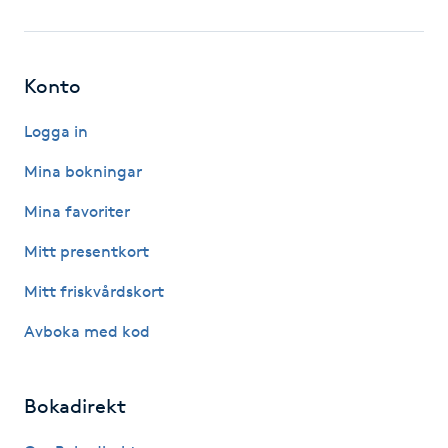
Fotsvamp
Fotvård
Konto
Fransar
Logga in
Mina bokningar
Fransborttagning
Mina favoriter
Fransfärgning
Mitt presentkort
Mitt friskvårdskort
Fransförlängning
Avboka med kod
Fransförlängning Megavolym
Bokadirekt
Fransförlängning Volym