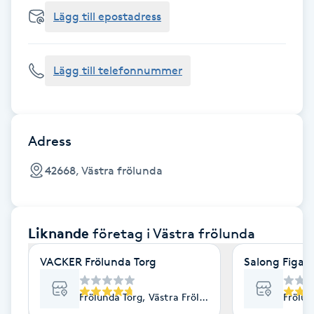
Cryoterapi
Lägg till epostadress
D
Damklippning
Lägg till telefonnummer
Dermapen
Diamantslipning
Adress
E
42668, Västra frölunda
Enzympeeling
Liknande
företag
i Västra frölunda
Extensions
VACKER Frölunda Torg
Salong Figaro
Extensions borttagning
Frölunda Torg, Västra Frölunda
Frölun
Eyeliner-tatuering