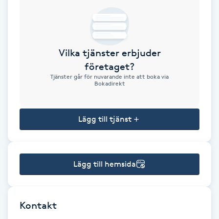
Brynformning
Brynfärgning
Vilka tjänster erbjuder
företaget?
Brynplockning
Tjänster går för nuvarande inte att boka via
Bokadirekt
Bröllopsuppsättning
C
Lägg till tjänst
Celluliter
Lägg till hemsida
Coachning
Color correction
Kontakt