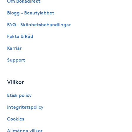
Om Bokadirekt
Fransk manikyr
Blogg - Beautylabbet
Fransrengöring
FAQ - Skönhetsbehandlingar
Fakta & Råd
Frekvensterapi
Karriär
Friskvård
Support
Friskvårdsmassage
Villkor
Frisör
Etisk policy
Funktionsanalys
Integritetspolicy
Cookies
Färgning
Allmänna villkor