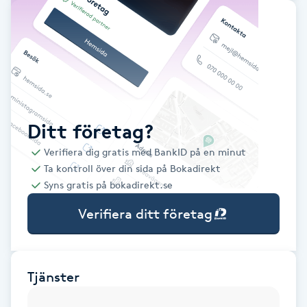
Babylights
Balayage
Bambumassage
Ditt företag?
Barber
Verifiera dig gratis med BankID på en minut
Ta kontroll över din sida på Bokadirekt
Barnklippning
Syns gratis på bokadirekt.se
Verifiera ditt företag
BIAB
Blowout
Tjänster
Bottenfärg