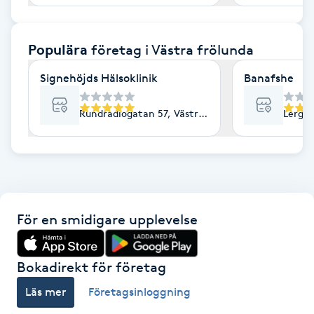
F
Populära
företag
i Västra frölunda
Face framing
Signehöjds Hälsoklinik
Banafshe
Faceliftmassage
Rundradiogatan 57, Västra Frölunda
Lergök
Fet hårbotten
Fettreducering
Fibromassage
För en smidigare upplevelse
Fillers
Bokadirekt för företag
Fotmassage
Läs mer
Företagsinloggning