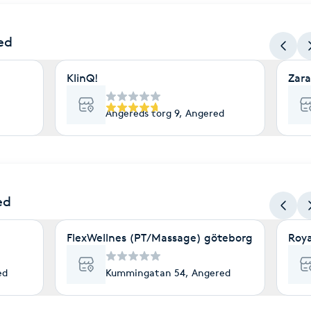
ed
KlinQ!
Zar
Angereds torg 9, Angered
ed
FlexWellnes (PT/Massage) göteborg
Roya
ed
Kummingatan 54, Angered