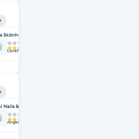
as Skönhetsrum
Länkharvsgatan 120, Angered
l Nails & Lashes i Angered
Angereds torg 20, Angered