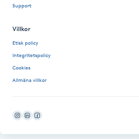
Support
Fotsvamp
Fotvård
Villkor
Etisk policy
Fransar
Integritetspolicy
Fransborttagning
Cookies
Fransfärgning
Allmäna villkor
Fransförlängning
Fransförlängning Megavolym
Fransförlängning Volym