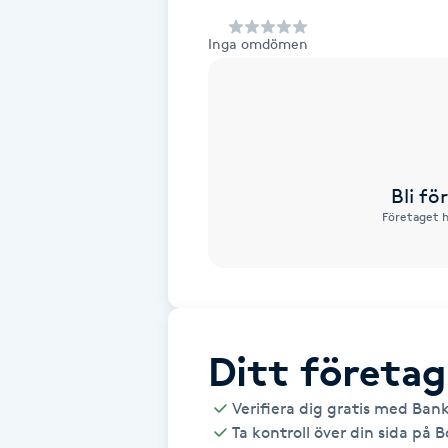
Alternativmedicin
Inga omdömen
Andningsmassage
Ansiktslyft utan kirurgi
Aromamassage
Bli f
Företaget h
Ashtanga Yoga
Ayurveda
Ayurvedisk Massage
Ditt företag
Verifiera dig gratis med Ban
Ansiktsbehandling djuprengörande
Ta kontroll över din sida på 
B