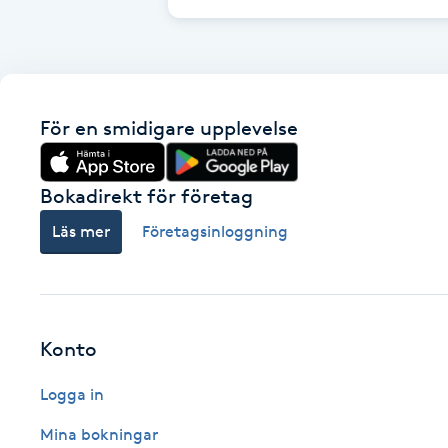
Cryoterapi
D
Damklippning
För en smidigare upplevelse
Dermapen
Bokadirekt för företag
Diamantslipning
Läs mer
Företagsinloggning
E
Enzympeeling
Extensions
Konto
Logga in
Extensions borttagning
Mina bokningar