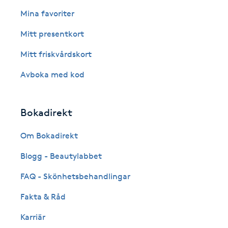
Eyeliner-tatuering
Mina favoriter
F
Mitt presentkort
Face framing
Mitt friskvårdskort
Faceliftmassage
Avboka med kod
Fet hårbotten
Bokadirekt
Fettreducering
Om Bokadirekt
Blogg - Beautylabbet
Fibromassage
FAQ - Skönhetsbehandlingar
Fillers
Fakta & Råd
Fotmassage
Karriär