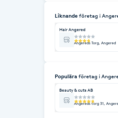
Brynformning
Liknande
företag
i Anger
Brynfärgning
Hair Angered
Brynplockning
Angereds Torg, Angered
Bröllopsuppsättning
C
Populära
företag
i Anger
Celluliter
Beauty & cuts AB
Coachning
Angereds torg 31, Anger
Color correction