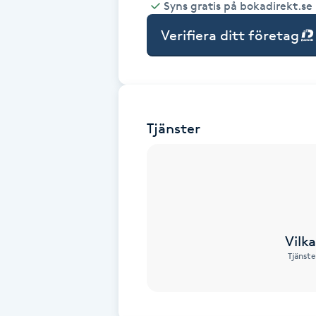
Syns gratis på bokadirekt.se
Babylights
Verifiera ditt företag
Balayage
Bambumassage
Tjänster
Barber
Barnklippning
BIAB
Vilk
Tjänste
Blowout
Bottenfärg