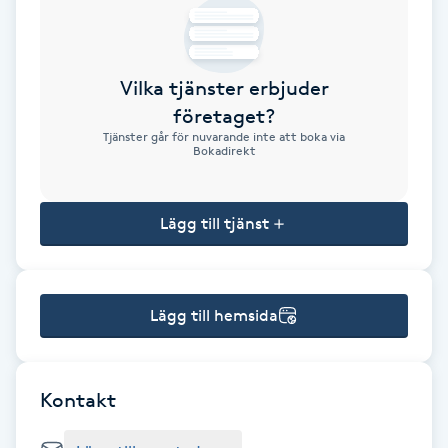
Brynformning
Vilka tjänster erbjuder
Brynfärgning
företaget?
Tjänster går för nuvarande inte att boka via
Brynplockning
Bokadirekt
Bröllopsuppsättning
Lägg till tjänst
C
Celluliter
Lägg till hemsida
Coachning
Color correction
Kontakt