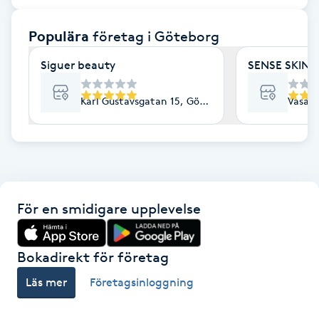
F
Populära
företag
i Göteborg
Face framing
Siguer beauty
SENSE SKIN C
Faceliftmassage
Karl Gustavsgatan 15, Göteborg
Vasapl
Fet hårbotten
Fettreducering
För en smidigare upplevelse
Fibromassage
Fillers
Bokadirekt för företag
Läs mer
Företagsinloggning
Fotmassage