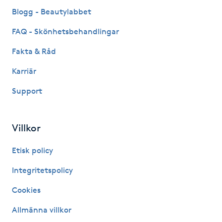
Fransk manikyr
Blogg - Beautylabbet
FAQ - Skönhetsbehandlingar
Fransrengöring
Fakta & Råd
Frekvensterapi
Karriär
Support
Friskvård
Friskvårdsmassage
Villkor
Frisör
Etisk policy
Integritetspolicy
Funktionsanalys
Cookies
Färgning
Allmänna villkor