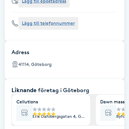
Cryoterapi
Lägg till epostadress
D
Lägg till telefonnummer
Damklippning
Dermapen
Adress
Diamantslipning
41114, Göteborg
E
Enzympeeling
Liknande
företag
i Göteborg
Extensions
Cellutions
Dawn massag
Extensions borttagning
Erik Dahlbergsgatan 4, Göteborg
Byfog
Eyeliner-tatuering