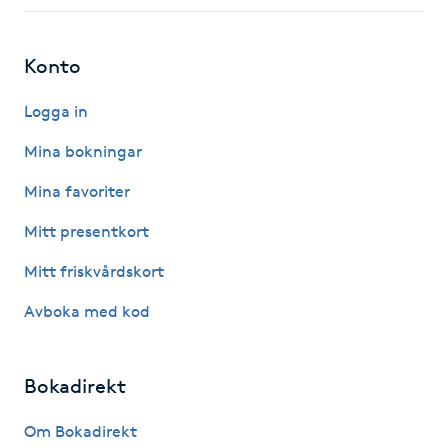
Fotsvamp
Konto
Fotvård
Logga in
Fransar
Mina bokningar
Fransborttagning
Mina favoriter
Mitt presentkort
Fransfärgning
Mitt friskvårdskort
Fransförlängning
Avboka med kod
Fransförlängning Megavolym
Bokadirekt
Fransförlängning Volym
Om Bokadirekt