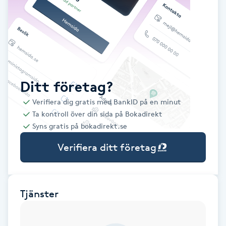
Babylights
Balayage
Bambumassage
Ditt företag?
Verifiera dig gratis med BankID på en minut
Barber
Ta kontroll över din sida på Bokadirekt
Syns gratis på bokadirekt.se
Barnklippning
Verifiera ditt företag
BIAB
Blowout
Tjänster
Bottenfärg