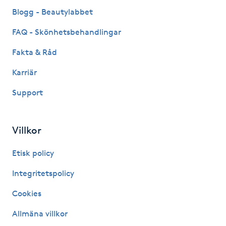
Fransk manikyr
Blogg - Beautylabbet
FAQ - Skönhetsbehandlingar
Fransrengöring
Fakta & Råd
Frekvensterapi
Karriär
Support
Friskvård
Friskvårdsmassage
Villkor
Frisör
Etisk policy
Integritetspolicy
Funktionsanalys
Cookies
Färgning
Allmäna villkor