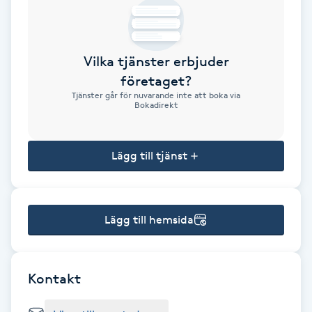
Brynformning
Vilka tjänster erbjuder
Brynfärgning
företaget?
Tjänster går för nuvarande inte att boka via
Brynplockning
Bokadirekt
Bröllopsuppsättning
Lägg till tjänst
C
Celluliter
Lägg till hemsida
Coachning
Color correction
Kontakt