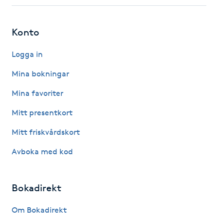
Fotsvamp
Konto
Fotvård
Logga in
Fransar
Mina bokningar
Fransborttagning
Mina favoriter
Mitt presentkort
Fransfärgning
Mitt friskvårdskort
Fransförlängning
Avboka med kod
Fransförlängning Megavolym
Bokadirekt
Fransförlängning Volym
Om Bokadirekt