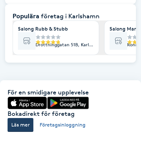
F
Populära
företag
i Karlshamn
Face framing
Salong Rubb & Stubb
Salong Marie
Faceliftmassage
Drottninggatan 51B, Karlshamn
Ronne
Fet hårbotten
Fettreducering
För en smidigare upplevelse
Fibromassage
Fillers
Bokadirekt för företag
Läs mer
Företagsinloggning
Fotmassage