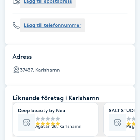
Cryoterapi
Lägg till epostadress
D
Lägg till telefonnummer
Damklippning
Dermapen
Adress
Diamantslipning
37437, Karlshamn
E
Enzympeeling
Liknande
företag
i Karlshamn
Extensions
Deep beauty by Nea
SALT STUDIO
Extensions borttagning
Ågatan 28, Karlshamn
Pirgat
Eyeliner-tatuering