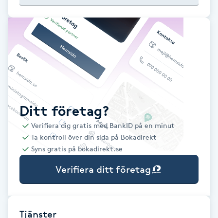
Babylights
Balayage
Bambumassage
Barber
Ditt företag?
Verifiera dig gratis med BankID på en minut
Barnklippning
Ta kontroll över din sida på Bokadirekt
Syns gratis på bokadirekt.se
BIAB
Verifiera ditt företag
Blowout
Bottenfärg
Tjänster