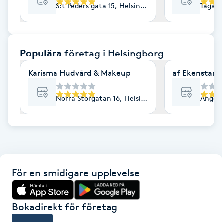
S:t Peders gata 15, Helsingborg
Tågaga
F
Face framing
Populära
företag
i Helsingborg
Faceliftmassage
Karisma Hudvård & Makeup
af Ekenstam 
Fet hårbotten
Norra Storgatan 16, Helsingborg
Ängelh
Fettreducering
Fibromassage
För en smidigare upplevelse
Fillers
Fotmassage
Bokadirekt för företag