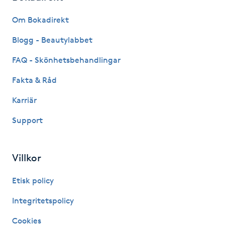
Fransk manikyr
Om Bokadirekt
Fransrengöring
Blogg - Beautylabbet
FAQ - Skönhetsbehandlingar
Frekvensterapi
Fakta & Råd
Friskvård
Karriär
Support
Friskvårdsmassage
Frisör
Villkor
Funktionsanalys
Etisk policy
Integritetspolicy
Färgning
Cookies