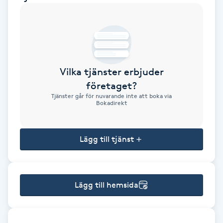
Brynformning
Brynfärgning
Vilka tjänster erbjuder
Brynplockning
företaget?
Tjänster går för nuvarande inte att boka via
Bröllopsuppsättning
Bokadirekt
C
Lägg till tjänst
Celluliter
Coachning
Lägg till hemsida
Color correction