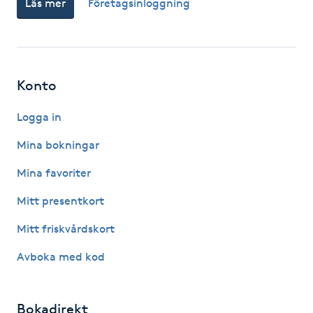
Läs mer
Företagsinloggning
Fotsvamp
Fotvård
Konto
Fransar
Logga in
Fransborttagning
Mina bokningar
Fransfärgning
Mina favoriter
Mitt presentkort
Fransförlängning
Mitt friskvårdskort
Fransförlängning Megavolym
Avboka med kod
Fransförlängning Volym
Bokadirekt