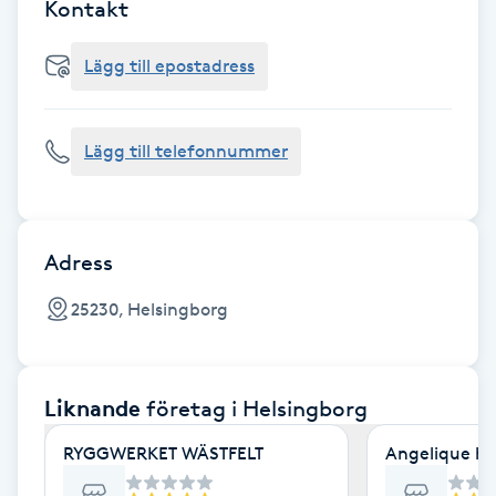
Cryoterapi
Kontakt
D
Lägg till epostadress
Damklippning
Lägg till telefonnummer
Dermapen
Diamantslipning
E
Adress
Enzympeeling
25230, Helsingborg
Extensions
Liknande
företag
i Helsingborg
Extensions borttagning
RYGGWERKET WÄSTFELT
Angelique hu
Eyeliner-tatuering