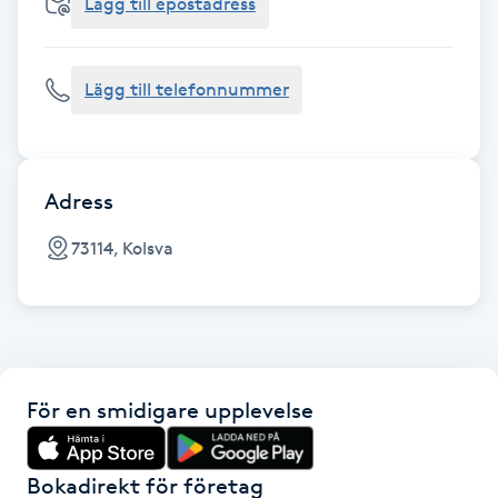
Cryoterapi
Lägg till epostadress
D
Lägg till telefonnummer
Damklippning
Dermapen
Adress
Diamantslipning
73114, Kolsva
E
Enzympeeling
Extensions
För en smidigare upplevelse
Extensions borttagning
Bokadirekt för företag
Eyeliner-tatuering