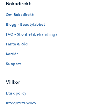
Bokadirekt
Fotsvamp
Om Bokadirekt
Fotvård
Blogg - Beautylabbet
Fransar
FAQ - Skönhetsbehandlingar
Fakta & Råd
Fransborttagning
Karriär
Fransfärgning
Support
Fransförlängning
Villkor
Fransförlängning Megavolym
Etisk policy
Fransförlängning Volym
Integritetspolicy