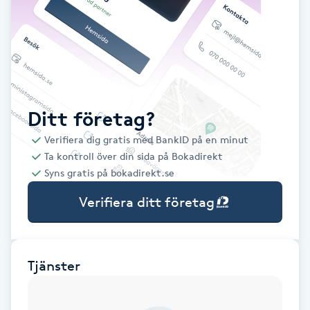
Babylights
Balayage
Bambumassage
Ditt företag?
Verifiera dig gratis med BankID på en minut
Barber
Ta kontroll över din sida på Bokadirekt
Syns gratis på bokadirekt.se
Barnklippning
Verifiera ditt företag
BIAB
Blowout
Tjänster
Bottenfärg