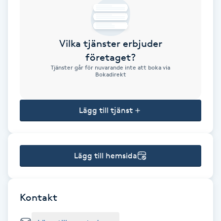
Brynformning
Vilka tjänster erbjuder
Brynfärgning
företaget?
Tjänster går för nuvarande inte att boka via
Brynplockning
Bokadirekt
Bröllopsuppsättning
Lägg till tjänst
C
Celluliter
Lägg till hemsida
Coachning
Color correction
Kontakt