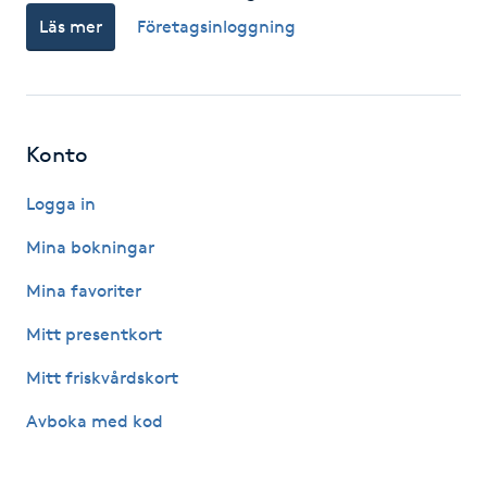
Läs mer
Företagsinloggning
F
Face framing
Faceliftmassage
Konto
Fet hårbotten
Logga in
Mina bokningar
Fettreducering
Mina favoriter
Fibromassage
Mitt presentkort
Mitt friskvårdskort
Fillers
Avboka med kod
Fotmassage