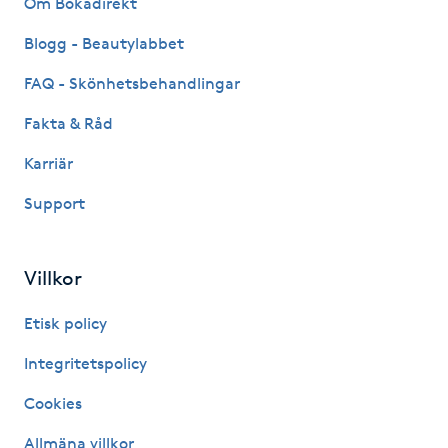
Om Bokadirekt
Fransk manikyr
Blogg - Beautylabbet
Fransrengöring
FAQ - Skönhetsbehandlingar
Fakta & Råd
Frekvensterapi
Karriär
Friskvård
Support
Friskvårdsmassage
Villkor
Frisör
Etisk policy
Funktionsanalys
Integritetspolicy
Cookies
Färgning
Allmäna villkor