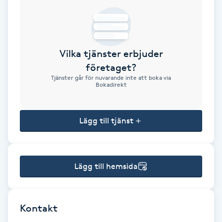
Brynformning
Brynfärgning
Vilka tjänster erbjuder
företaget?
Brynplockning
Tjänster går för nuvarande inte att boka via
Bokadirekt
Bröllopsuppsättning
C
Lägg till tjänst
Celluliter
Lägg till hemsida
Coachning
Color correction
Kontakt