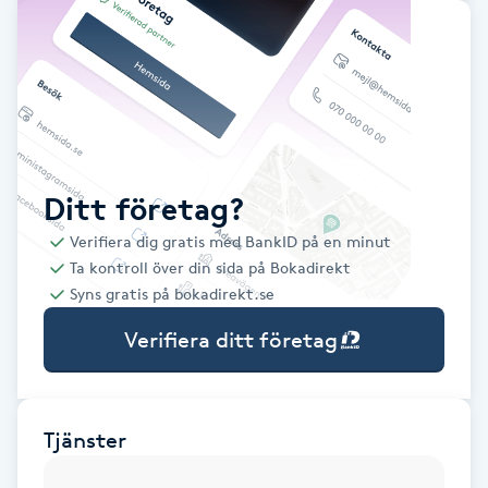
Babylights
Balayage
Bambumassage
Ditt företag?
Barber
Verifiera dig gratis med BankID på en minut
Ta kontroll över din sida på Bokadirekt
Barnklippning
Syns gratis på bokadirekt.se
Verifiera ditt företag
BIAB
Blowout
Tjänster
Bottenfärg