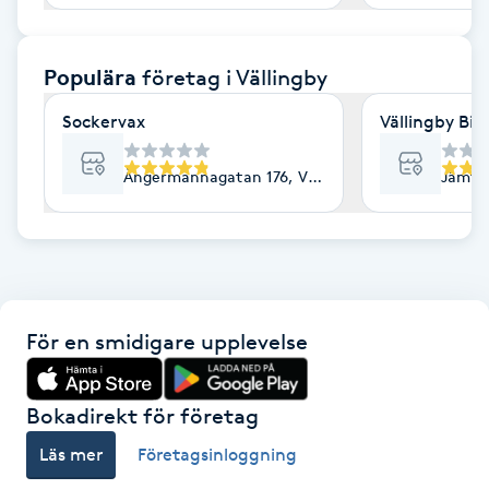
F
Populära
företag
i Vällingby
Face framing
Sockervax
Vällingby Bi
Faceliftmassage
Ångermannagatan 176, Vällingby
Jämtla
Fet hårbotten
Fettreducering
Fibromassage
För en smidigare upplevelse
Fillers
Bokadirekt för företag
Fotmassage
Läs mer
Företagsinloggning