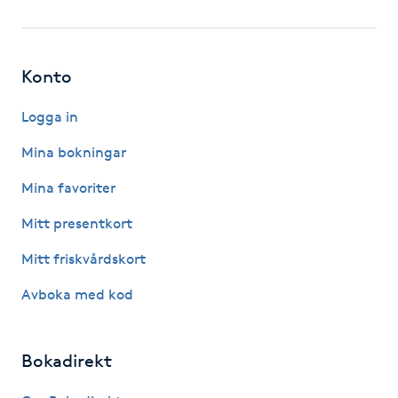
Fotsvamp
Fotvård
Konto
Fransar
Logga in
Mina bokningar
Fransborttagning
Mina favoriter
Fransfärgning
Mitt presentkort
Mitt friskvårdskort
Fransförlängning
Avboka med kod
Fransförlängning Megavolym
Bokadirekt
Fransförlängning Volym