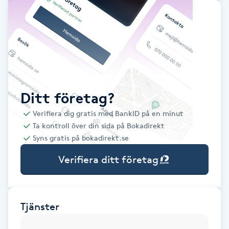
Babylights
Balayage
Bambumassage
Ditt företag?
Barber
Verifiera dig gratis med BankID på en minut
Ta kontroll över din sida på Bokadirekt
Barnklippning
Syns gratis på bokadirekt.se
Verifiera ditt företag
BIAB
Blowout
Tjänster
Bottenfärg