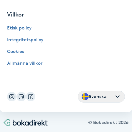
Fransk manikyr
Villkor
Fransrengöring
Etisk policy
Frekvensterapi
Integritetspolicy
Cookies
Friskvård
Allmänna villkor
Friskvårdsmassage
Frisör
Svenska
Funktionsanalys
Färgning
© Bokadirekt
2026