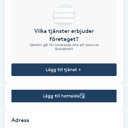
Brynformning
Brynfärgning
Vilka tjänster erbjuder
företaget?
Brynplockning
Tjänster går för nuvarande inte att boka via
Bokadirekt
Bröllopsuppsättning
C
Lägg till tjänst
Celluliter
Lägg till hemsida
Coachning
Color correction
Adress