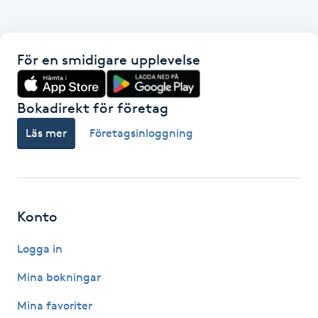
F
Face framing
För en smidigare upplevelse
Faceliftmassage
Bokadirekt för företag
Fet hårbotten
Läs mer
Företagsinloggning
Fettreducering
Fibromassage
Konto
Logga in
Fillers
Mina bokningar
Fotmassage
Mina favoriter