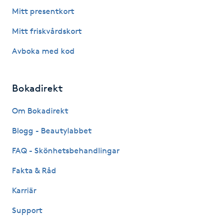
Fotsvamp
Mitt presentkort
Mitt friskvårdskort
Fotvård
Avboka med kod
Fransar
Bokadirekt
Fransborttagning
Om Bokadirekt
Fransfärgning
Blogg - Beautylabbet
Fransförlängning
FAQ - Skönhetsbehandlingar
Fakta & Råd
Fransförlängning Megavolym
Karriär
Fransförlängning Volym
Support