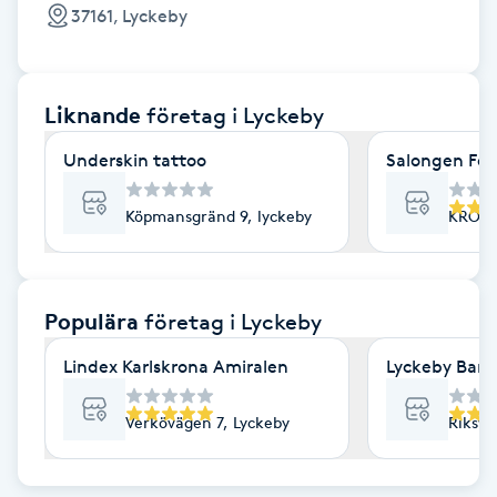
Cryoterapi
37161, Lyckeby
D
Damklippning
Liknande
företag
i Lyckeby
Dermapen
Underskin tattoo
Salongen För 
Diamantslipning
Köpmansgränd 9, lyckeby
KRONO
E
Enzympeeling
Populära
företag
i Lyckeby
Lindex Karlskrona Amiralen
Lyckeby Barbe
Extensions
Verkövägen 7, Lyckeby
Riksvä
Extensions borttagning
Eyeliner-tatuering