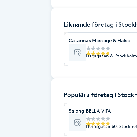
Brynformning
Liknande
företag
i Stoc
Brynfärgning
Catarinas Massage & Hälsa
Brynplockning
Hagagatan 6, Stockholm
Bröllopsuppsättning
C
Celluliter
Populära
företag
i Stock
Coachning
Salong BELLA VITA
Color correction
Hornsgatan 60, Stockho