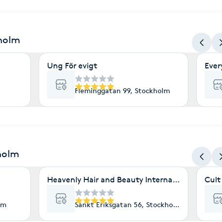
kholm
Ung För evigt
Ever
Fleminggatan 99, Stockholm
holm
Heavenly Hair and Beauty International- Ekolo
Cult 
lm
Sankt Eriksgatan 56, Stockholm