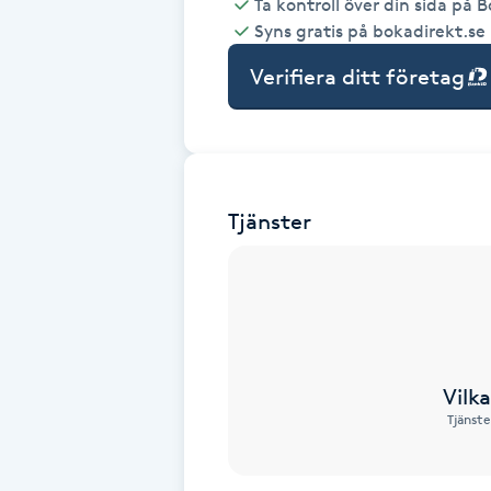
Ta kontroll över din sida på 
Syns gratis på bokadirekt.se
Babylights
Verifiera ditt företag
Balayage
Bambumassage
Tjänster
Barber
Barnklippning
BIAB
Vilk
Blowout
Tjänste
Bottenfärg