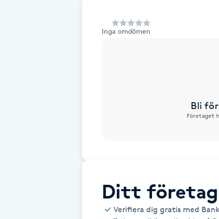
Alternativmedicin
Inga omdömen
Andningsmassage
Ansiktslyft utan kirurgi
Aromamassage
Bli f
Företaget h
Ashtanga Yoga
Ayurveda
Ayurvedisk Massage
Ditt företag
Ansiktsbehandling djuprengörande
Verifiera dig gratis med Ban
B