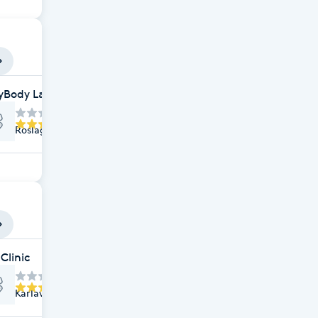
yBody Laser & SPA
Roslagsgatan 40 A, Stockholm
gisk Frisör- Ekologisk Hudvård- Ekologisk Make-up
Clinic
Karlavägen 69, Stockholm