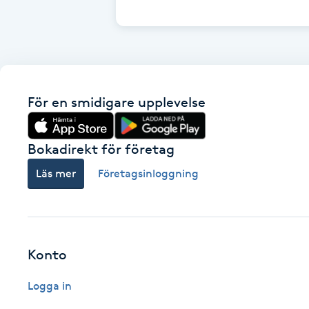
Cryoterapi
D
Damklippning
För en smidigare upplevelse
Dermapen
Diamantslipning
Bokadirekt för företag
E
Läs mer
Företagsinloggning
Enzympeeling
Extensions
Konto
Extensions borttagning
Logga in