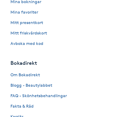
Eyeliner-tatuering
Mina bokningar
F
Mina favoriter
Face framing
Mitt presentkort
Mitt friskvårdskort
Faceliftmassage
Avboka med kod
Fet hårbotten
Bokadirekt
Fettreducering
Om Bokadirekt
Fibromassage
Blogg - Beautylabbet
Fillers
FAQ - Skönhetsbehandlingar
Fakta & Råd
Fotmassage
Karriär