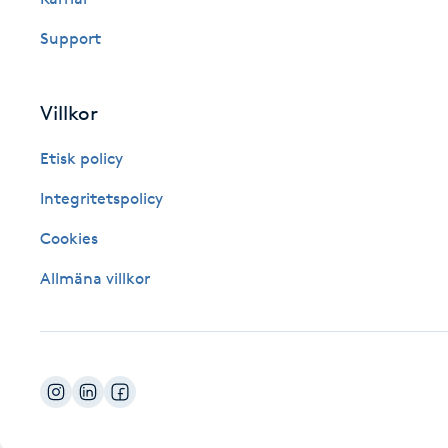
Fotsvamp
Support
Fotvård
Villkor
Fransar
Etisk policy
Fransborttagning
Integritetspolicy
Cookies
Fransfärgning
Allmäna villkor
Fransförlängning
Fransförlängning Megavolym
Fransförlängning Volym