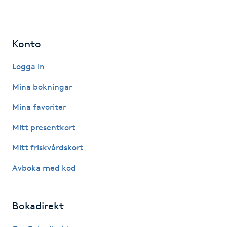
Fotsvamp
Fotvård
Konto
Fransar
Logga in
Mina bokningar
Fransborttagning
Mina favoriter
Fransfärgning
Mitt presentkort
Mitt friskvårdskort
Fransförlängning
Avboka med kod
Fransförlängning Megavolym
Bokadirekt
Fransförlängning Volym