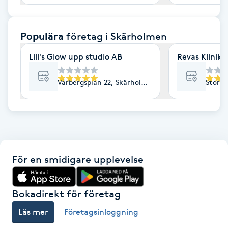
F
Populära
företag
i Skärholmen
Face framing
Lili's Glow upp studio AB
Revas Klinik
Faceliftmassage
Vårbergsplan 22, Skärholmen
Stora 
Fet hårbotten
Fettreducering
Fibromassage
För en smidigare upplevelse
Fillers
Bokadirekt för företag
Fotmassage
Läs mer
Företagsinloggning