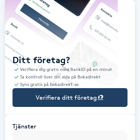
Babylights
Balayage
Bambumassage
Ditt företag?
Barber
Verifiera dig gratis med BankID på en minut
Ta kontroll över din sida på Bokadirekt
Barnklippning
Syns gratis på bokadirekt.se
Verifiera ditt företag
BIAB
Blowout
Tjänster
Bottenfärg