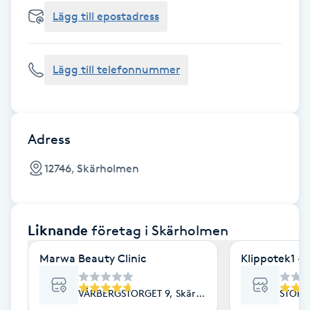
Cryoterapi
Lägg till epostadress
D
Damklippning
Lägg till telefonnummer
Dermapen
Diamantslipning
Adress
E
12746, Skärholmen
Enzympeeling
Liknande
företag
i Skärholmen
Extensions
Marwa Beauty Clinic
Klippotek1 -
Extensions borttagning
VÅRBERGSTORGET 9, Skärholmen
STORH
Eyeliner-tatuering