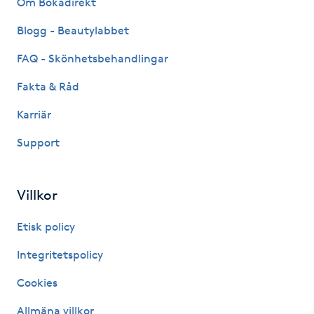
Om Bokadirekt
Fransk manikyr
Blogg - Beautylabbet
Fransrengöring
FAQ - Skönhetsbehandlingar
Fakta & Råd
Frekvensterapi
Karriär
Friskvård
Support
Friskvårdsmassage
Villkor
Frisör
Etisk policy
Funktionsanalys
Integritetspolicy
Cookies
Färgning
Allmäna villkor