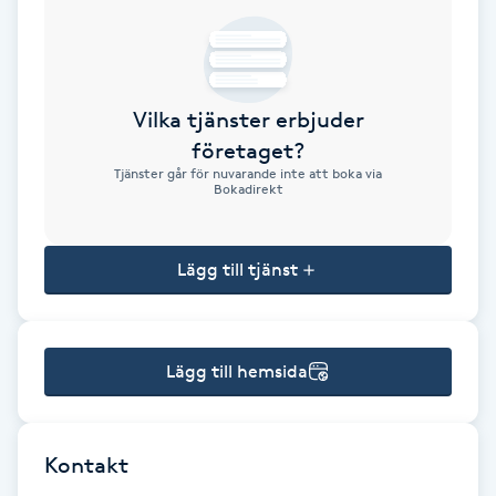
Brynformning
Brynfärgning
Vilka tjänster erbjuder
företaget?
Brynplockning
Tjänster går för nuvarande inte att boka via
Bokadirekt
Bröllopsuppsättning
C
Lägg till tjänst
Celluliter
Lägg till hemsida
Coachning
Color correction
Kontakt