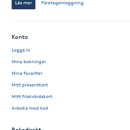
Läs mer
Företagsinloggning
Cryoterapi
D
Damklippning
Konto
Dermapen
Logga in
Diamantslipning
Mina bokningar
E
Mina favoriter
Enzympeeling
Mitt presentkort
Mitt friskvårdskort
Extensions
Avboka med kod
Extensions borttagning
Bokadirekt