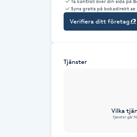
Ta kontroll över din sida på 
Syns gratis på bokadirekt.se
Babylights
Verifiera ditt företag
Balayage
Bambumassage
Tjänster
Barber
Barnklippning
BIAB
Vilka tjä
Blowout
Tjänster går f
Bottenfärg