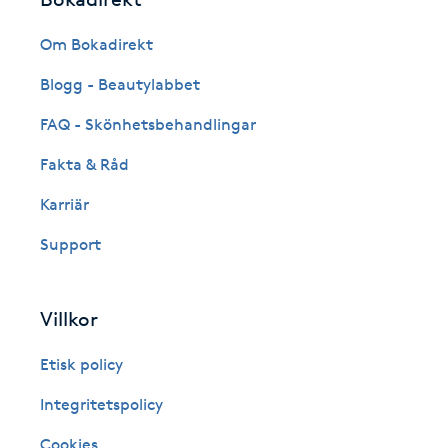
Eyeliner-tatuering
F
Om Bokadirekt
Face framing
Blogg - Beautylabbet
FAQ - Skönhetsbehandlingar
Faceliftmassage
Fakta & Råd
Fet hårbotten
Karriär
Support
Fettreducering
Fibromassage
Villkor
Fillers
Etisk policy
Integritetspolicy
Fotmassage
Cookies