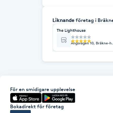
Brynformning
Liknande
företag
i Bräkn
Brynfärgning
The Lighthouse
Brynplockning
Ängsvägen 10, Bräkne-h
Bröllopsuppsättning
C
Celluliter
Coachning
För en smidigare upplevelse
Color correction
Bokadirekt för företag