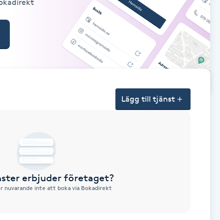
Bokadirekt
Lägg till tjänst
nster erbjuder företaget?
ör nuvarande inte att boka via Bokadirekt