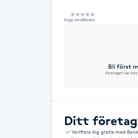
Alternativmedicin
Inga omdömen
Andningsmassage
Ansiktslyft utan kirurgi
Aromamassage
Bli först
Företaget har inte
Ashtanga Yoga
Ayurveda
Ayurvedisk Massage
Ditt företag
Ansiktsbehandling djuprengörande
Verifiera dig gratis med Ban
B