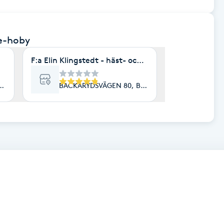
e-hoby
F:a Elin Klingstedt - häst- och hundterapeut
oby
BACKARYDSVÄGEN 80, Bräkne-Hoby