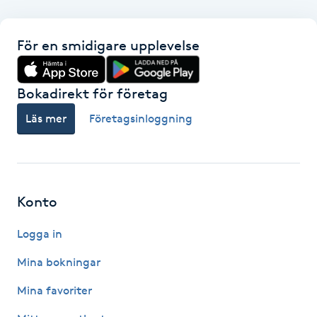
F
För en smidigare upplevelse
Face framing
Bokadirekt för företag
Faceliftmassage
Läs mer
Företagsinloggning
Fet hårbotten
Fettreducering
Konto
Fibromassage
Logga in
Fillers
Mina bokningar
Mina favoriter
Fotmassage