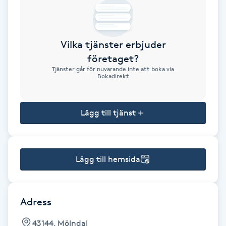
Brynformning
Vilka tjänster erbjuder
Brynfärgning
företaget?
Tjänster går för nuvarande inte att boka via
Brynplockning
Bokadirekt
Bröllopsuppsättning
Lägg till tjänst
C
Celluliter
Lägg till hemsida
Coachning
Color correction
Adress
43144, Mölndal