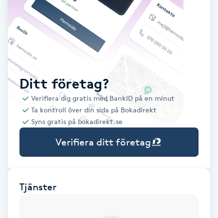
Babylights
Balayage
Bambumassage
Ditt företag?
Verifiera dig gratis med BankID på en minut
Barber
Ta kontroll över din sida på Bokadirekt
Syns gratis på bokadirekt.se
Barnklippning
Verifiera ditt företag
BIAB
Blowout
Tjänster
Bottenfärg