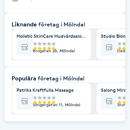
Cryoterapi
D
Liknande
företag
i Mölndal
Damklippning
Holistic SkinCare Hudvårdsalong
Studio Blond
Dermapen
Brogatan 2B, Mölndal
Dalbog
Diamantslipning
E
Populära
företag
i Mölndal
Enzympeeling
Patriks Kraftfulla Massage
Salong Mira
Extensions
Slingergatan 11, Mölndal
Storga
Extensions borttagning
Eyeliner-tatuering