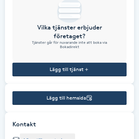
Brynformning
Vilka tjänster erbjuder
Brynfärgning
företaget?
Tjänster går för nuvarande inte att boka via
Brynplockning
Bokadirekt
Bröllopsuppsättning
Lägg till tjänst
C
Celluliter
Lägg till hemsida
Coachning
Color correction
Kontakt