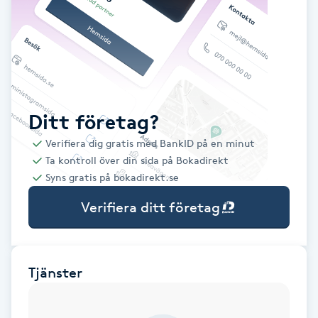
Babylights
Balayage
Bambumassage
Ditt företag?
Verifiera dig gratis med BankID på en minut
Barber
Ta kontroll över din sida på Bokadirekt
Syns gratis på bokadirekt.se
Barnklippning
Verifiera ditt företag
BIAB
Blowout
Tjänster
Bottenfärg