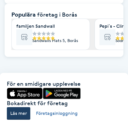
F
Populära
företag
i Borås
Face framing
familjen Sandwall
Faceliftmassage
Sandwalls Plats 5, Borås
Södra 
Fet hårbotten
Fettreducering
För en smidigare upplevelse
Fibromassage
Fillers
Bokadirekt för företag
Läs mer
Företagsinloggning
Fotmassage