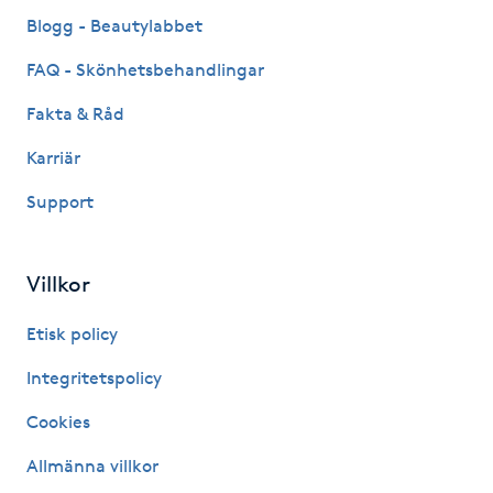
Fransk manikyr
Blogg - Beautylabbet
FAQ - Skönhetsbehandlingar
Fransrengöring
Fakta & Råd
Frekvensterapi
Karriär
Support
Friskvård
Friskvårdsmassage
Villkor
Frisör
Etisk policy
Integritetspolicy
Funktionsanalys
Cookies
Färgning
Allmänna villkor