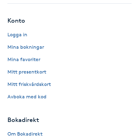
Fotsvamp
Konto
Fotvård
Logga in
Fransar
Mina bokningar
Fransborttagning
Mina favoriter
Mitt presentkort
Fransfärgning
Mitt friskvårdskort
Fransförlängning
Avboka med kod
Fransförlängning Megavolym
Bokadirekt
Fransförlängning Volym
Om Bokadirekt