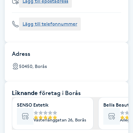
Cryoterapi
Lägg till epostadress
D
Lägg till telefonnummer
Damklippning
Dermapen
Adress
Diamantslipning
50450, Borås
E
Enzympeeling
Liknande
företag
i Borås
Extensions
SENSO Estetik
Bellis Beauty
Extensions borttagning
Västerlånggatan 26, Borås
Alléga
Eyeliner-tatuering