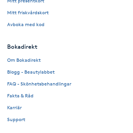
Mitt presentkort
Fotsvamp
Mitt friskvårdskort
Fotvård
Avboka med kod
Fransar
Bokadirekt
Fransborttagning
Om Bokadirekt
Blogg - Beautylabbet
Fransfärgning
FAQ - Skönhetsbehandlingar
Fransförlängning
Fakta & Råd
Fransförlängning Megavolym
Karriär
Support
Fransförlängning Volym