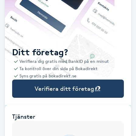
Babylights
Balayage
Bambumassage
Ditt företag?
Verifiera dig gratis med BankID på en minut
Barber
Ta kontroll över din sida på Bokadirekt
Syns gratis på bokadirekt.se
Barnklippning
Verifiera ditt företag
BIAB
Blowout
Tjänster
Bottenfärg