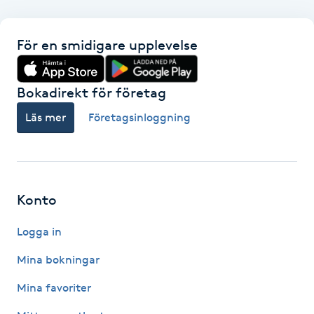
F
För en smidigare upplevelse
Face framing
Bokadirekt för företag
Faceliftmassage
Läs mer
Företagsinloggning
Fet hårbotten
Fettreducering
Konto
Fibromassage
Logga in
Fillers
Mina bokningar
Mina favoriter
Fotmassage