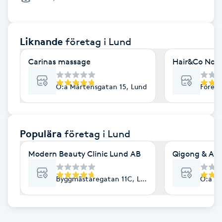
Cryoterapi
D
Liknande
företag
i Lund
Damklippning
Carinas massage
Hair&Co Nov
Dermapen
Ö:a Mårtensgatan 15, Lund
Företa
Diamantslipning
E
Populära
företag
i Lund
Enzympeeling
Modern Beauty Clinic Lund AB
Qigong & Art
Extensions
Byggmästaregatan 11C, Lund
Ö:a Må
Extensions borttagning
Eyeliner-tatuering