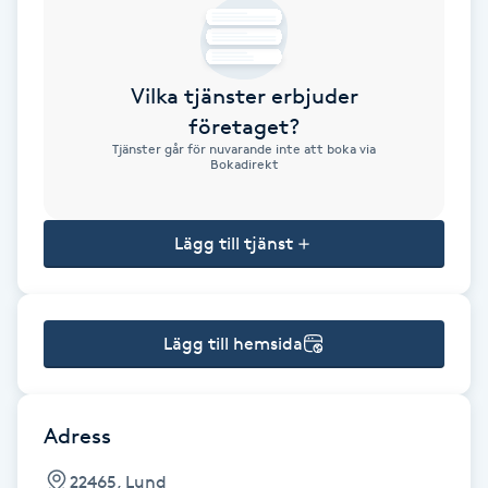
Brynformning
Vilka tjänster erbjuder
Brynfärgning
företaget?
Tjänster går för nuvarande inte att boka via
Brynplockning
Bokadirekt
Bröllopsuppsättning
Lägg till tjänst
C
Celluliter
Lägg till hemsida
Coachning
Color correction
Adress
22465, Lund