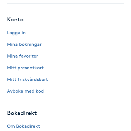
Fotsvamp
Konto
Fotvård
Logga in
Fransar
Mina bokningar
Fransborttagning
Mina favoriter
Mitt presentkort
Fransfärgning
Mitt friskvårdskort
Fransförlängning
Avboka med kod
Fransförlängning Megavolym
Bokadirekt
Fransförlängning Volym
Om Bokadirekt