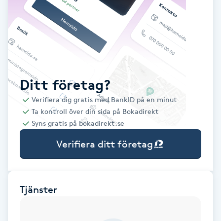
Babylights
Balayage
Bambumassage
Ditt företag?
Verifiera dig gratis med BankID på en minut
Barber
Ta kontroll över din sida på Bokadirekt
Syns gratis på bokadirekt.se
Barnklippning
Verifiera ditt företag
BIAB
Blowout
Tjänster
Bottenfärg