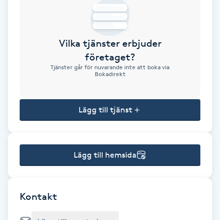
Brynformning
Vilka tjänster erbjuder
Brynfärgning
företaget?
Tjänster går för nuvarande inte att boka via
Brynplockning
Bokadirekt
Bröllopsuppsättning
Lägg till tjänst
C
Celluliter
Lägg till hemsida
Coachning
Color correction
Kontakt