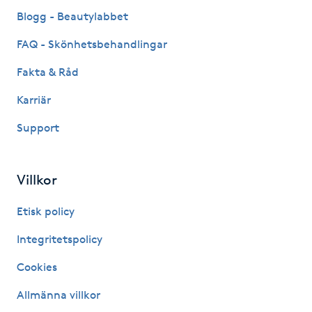
Fransk manikyr
Blogg - Beautylabbet
FAQ - Skönhetsbehandlingar
Fransrengöring
Fakta & Råd
Frekvensterapi
Karriär
Support
Friskvård
Friskvårdsmassage
Villkor
Frisör
Etisk policy
Integritetspolicy
Funktionsanalys
Cookies
Färgning
Allmänna villkor