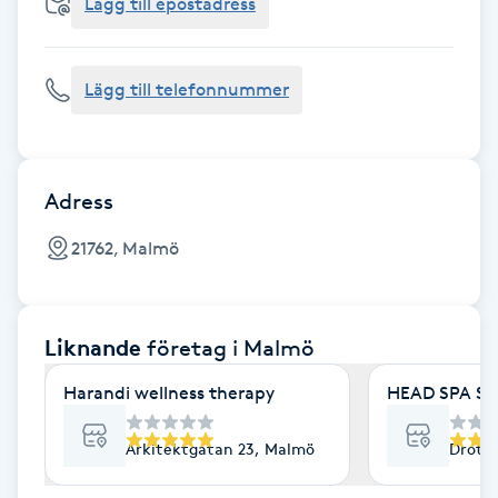
Cryoterapi
Lägg till epostadress
D
Lägg till telefonnummer
Damklippning
Dermapen
Adress
Diamantslipning
21762, Malmö
E
Enzympeeling
Liknande
företag
i Malmö
Extensions
Harandi wellness therapy
HEAD SPA S
Extensions borttagning
Arkitektgatan 23, Malmö
Drott
Eyeliner-tatuering