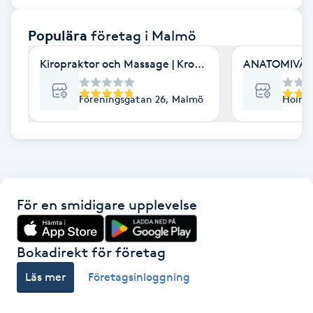
F
Populära
företag
i Malmö
Face framing
Kiropraktor och Massage | Kroppia
ANATOMIVÄRK
Faceliftmassage
Föreningsgatan 26, Malmö
Holmg
Fet hårbotten
Fettreducering
För en smidigare upplevelse
Fibromassage
Fillers
Bokadirekt för företag
Läs mer
Företagsinloggning
Fotmassage