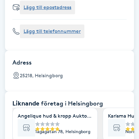
Cryoterapi
Lägg till epostadress
D
Damklippning
Lägg till telefonnummer
Dermapen
Diamantslipning
Adress
E
25218, Helsingborg
Enzympeeling
Liknande
företag
i Helsingborg
Extensions
Angelique hud & kropp Auktoriserad hudterapeut
Karisma Hud
Extensions borttagning
Tågagatan 78, Helsingborg
Norra 
Eyeliner-tatuering