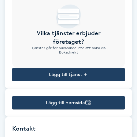
Brynformning
Brynfärgning
Vilka tjänster erbjuder
företaget?
Brynplockning
Tjänster går för nuvarande inte att boka via
Bokadirekt
Bröllopsuppsättning
C
Lägg till tjänst
Celluliter
Lägg till hemsida
Coachning
Color correction
Kontakt