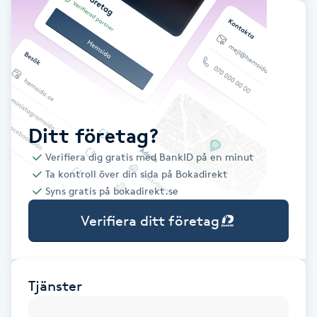
Babylights
Balayage
Bambumassage
Ditt företag?
Barber
Verifiera dig gratis med BankID på en minut
Ta kontroll över din sida på Bokadirekt
Barnklippning
Syns gratis på bokadirekt.se
Verifiera ditt företag
BIAB
Blowout
Tjänster
Bottenfärg