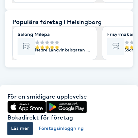
F
Populära
företag
i Helsingborg
Face framing
Salong Milepa
Frisyrmakarn
Faceliftmassage
Nedre Långvinkelsgatan 53, Helsingborg
Södra 
Fet hårbotten
Fettreducering
Fibromassage
För en smidigare upplevelse
Fillers
Bokadirekt för företag
Fotmassage
Läs mer
Företagsinloggning