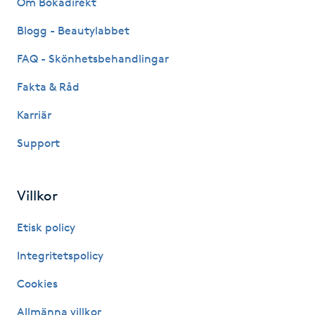
Om Bokadirekt
Fransk manikyr
Blogg - Beautylabbet
Fransrengöring
FAQ - Skönhetsbehandlingar
Fakta & Råd
Frekvensterapi
Karriär
Friskvård
Support
Friskvårdsmassage
Villkor
Frisör
Etisk policy
Funktionsanalys
Integritetspolicy
Cookies
Färgning
Allmänna villkor