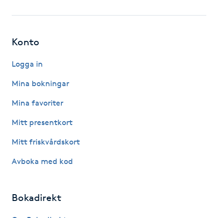
Fotsvamp
Fotvård
Konto
Fransar
Logga in
Mina bokningar
Fransborttagning
Mina favoriter
Fransfärgning
Mitt presentkort
Mitt friskvårdskort
Fransförlängning
Avboka med kod
Fransförlängning Megavolym
Bokadirekt
Fransförlängning Volym