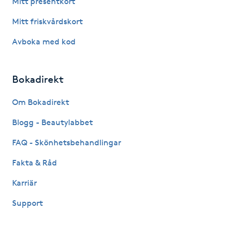
Mitt presentkort
Fotsvamp
Mitt friskvårdskort
Fotvård
Avboka med kod
Fransar
Bokadirekt
Fransborttagning
Om Bokadirekt
Blogg - Beautylabbet
Fransfärgning
FAQ - Skönhetsbehandlingar
Fransförlängning
Fakta & Råd
Fransförlängning Megavolym
Karriär
Support
Fransförlängning Volym