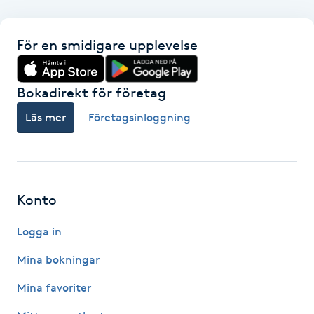
F
För en smidigare upplevelse
Face framing
Bokadirekt för företag
Faceliftmassage
Läs mer
Företagsinloggning
Fet hårbotten
Fettreducering
Konto
Fibromassage
Logga in
Fillers
Mina bokningar
Mina favoriter
Fotmassage