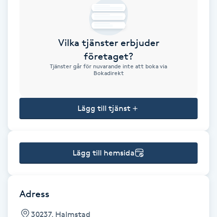
Brynformning
Vilka tjänster erbjuder
Brynfärgning
företaget?
Tjänster går för nuvarande inte att boka via
Brynplockning
Bokadirekt
Bröllopsuppsättning
Lägg till tjänst
C
Celluliter
Lägg till hemsida
Coachning
Color correction
Adress
30237, Halmstad