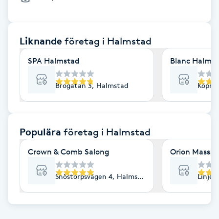
Cryoterapi
D
Liknande
företag
i Halmstad
Damklippning
SPA Halmstad
Blanc Halms
Dermapen
Brogatan 3, Halmstad
Köpma
Diamantslipning
E
Populära
företag
i Halmstad
Enzympeeling
Crown & Comb Salong
Orion Massag
Extensions
Snöstorpsvägen 4, Halmstad
Linjeg
Extensions borttagning
Eyeliner-tatuering