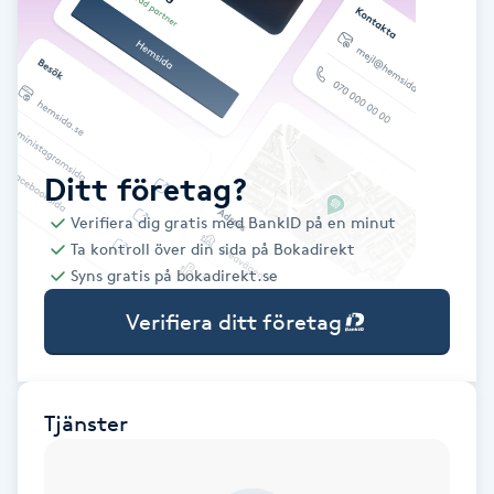
Babylights
Balayage
Bambumassage
Ditt företag?
Verifiera dig gratis med BankID på en minut
Barber
Ta kontroll över din sida på Bokadirekt
Syns gratis på bokadirekt.se
Barnklippning
Verifiera ditt företag
BIAB
Blowout
Tjänster
Bottenfärg