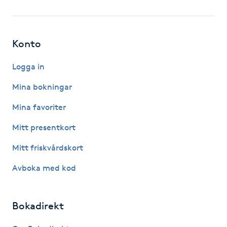
Fotsvamp
Fotvård
Konto
Fransar
Logga in
Mina bokningar
Fransborttagning
Mina favoriter
Fransfärgning
Mitt presentkort
Mitt friskvårdskort
Fransförlängning
Avboka med kod
Fransförlängning Megavolym
Bokadirekt
Fransförlängning Volym