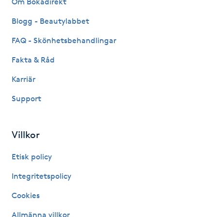
Om Bokadirekt
Fransk manikyr
Blogg - Beautylabbet
Fransrengöring
FAQ - Skönhetsbehandlingar
Fakta & Råd
Frekvensterapi
Karriär
Friskvård
Support
Friskvårdsmassage
Villkor
Frisör
Etisk policy
Funktionsanalys
Integritetspolicy
Cookies
Färgning
Allmänna villkor