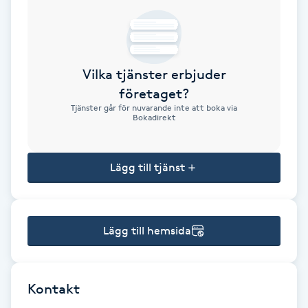
Brynformning
Brynfärgning
Vilka tjänster erbjuder
företaget?
Brynplockning
Tjänster går för nuvarande inte att boka via
Bokadirekt
Bröllopsuppsättning
C
Lägg till tjänst
Celluliter
Lägg till hemsida
Coachning
Color correction
Kontakt