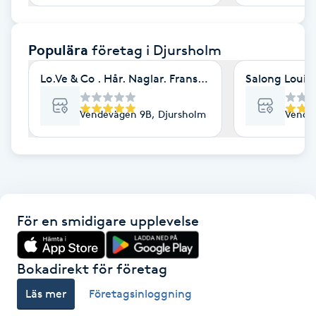
F
Populära
företag
i Djursholm
Face framing
Lo.Ve & Co . Hår. Naglar. Fransar. Bryn
Salong Louis
Faceliftmassage
Vendevägen 9B, Djursholm
Vendev
Fet hårbotten
Fettreducering
Fibromassage
För en smidigare upplevelse
Fillers
Bokadirekt för företag
Fotmassage
Läs mer
Företagsinloggning