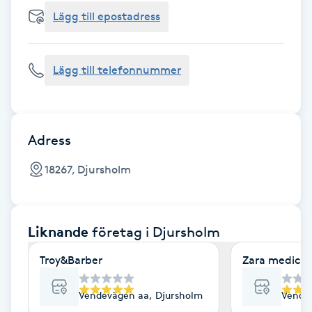
Cryoterapi
Lägg till epostadress
D
Damklippning
Lägg till telefonnummer
Dermapen
Diamantslipning
Adress
E
18267, Djursholm
Enzympeeling
Liknande
företag
i Djursholm
Extensions
Troy&Barber
Zara medicin
Extensions borttagning
Vendevägen aa, Djursholm
Vendev
Eyeliner-tatuering