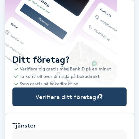
Babylights
Balayage
Bambumassage
Ditt företag?
Barber
Verifiera dig gratis med BankID på en minut
Ta kontroll över din sida på Bokadirekt
Barnklippning
Syns gratis på bokadirekt.se
Verifiera ditt företag
BIAB
Blowout
Tjänster
Bottenfärg