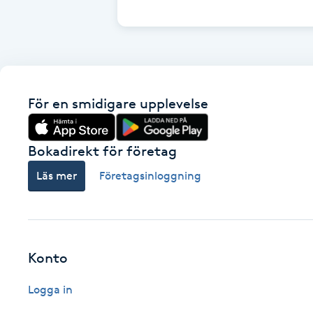
Cryoterapi
D
Damklippning
För en smidigare upplevelse
Dermapen
Diamantslipning
Bokadirekt för företag
E
Läs mer
Företagsinloggning
Enzympeeling
Extensions
Konto
Extensions borttagning
Logga in