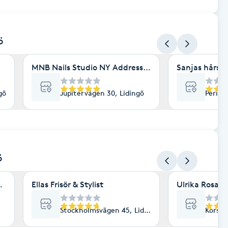
ö
MNB Nails Studio NY Address :Jupitervägen 30 Lidi
Sanjas hårstu
gö
Jupitervägen 30, Lidingö
Perisk
ö
 av Specialistkliniken Lidingö)
Ellas Frisör & Stylist
Ulrika Rosan
Stockholmsvägen 45, Lidingö
Korsfa