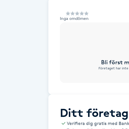
Alternativmedicin
Inga omdömen
Andningsmassage
Ansiktslyft utan kirurgi
Aromamassage
Bli först
Företaget har inte
Ashtanga Yoga
Ayurveda
Ayurvedisk Massage
Ditt företag
Ansiktsbehandling djuprengörande
Verifiera dig gratis med Ban
B