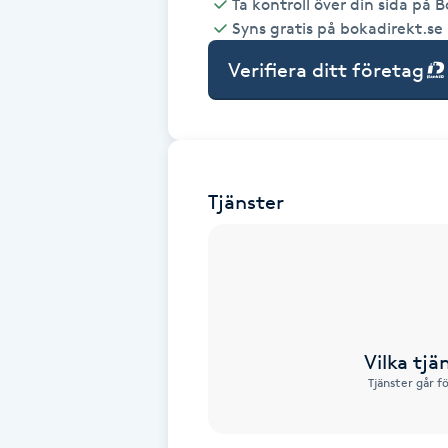
Ta kontroll över din sida på 
Syns gratis på bokadirekt.se
Babylights
Verifiera ditt företag
Balayage
Bambumassage
Tjänster
Barber
Barnklippning
BIAB
Vilka tjä
Blowout
Tjänster går f
Bottenfärg