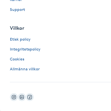
Fotsvamp
Support
Fotvård
Villkor
Fransar
Etisk policy
Fransborttagning
Integritetspolicy
Cookies
Fransfärgning
Allmänna villkor
Fransförlängning
Fransförlängning Megavolym
Fransförlängning Volym