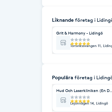
Brynformning
Liknande
företag
i Liding
Brynfärgning
Grit & Harmony - Lidingö
Brynplockning
Torsvikssvängen 11, Lidin
Bröllopsuppsättning
C
Celluliter
Populära
företag
i Liding
Coachning
Hud Och Laserkliniken (En Del
Color correction
Lejonvägen 14, Lidingö