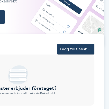
Bokadirekt
Lägg till tjänst
nster erbjuder företaget?
ör nuvarande inte att boka via Bokadirekt