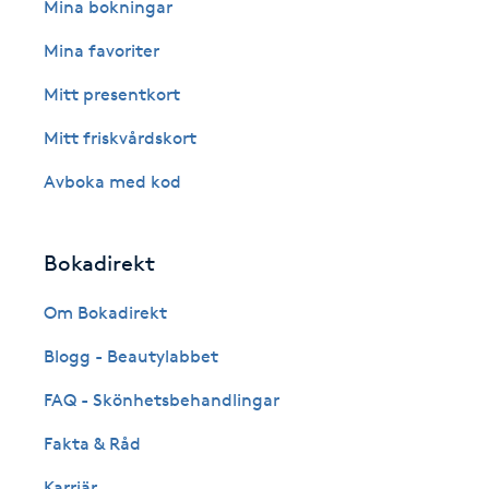
Eyeliner-tatuering
Mina bokningar
F
Mina favoriter
Face framing
Mitt presentkort
Mitt friskvårdskort
Faceliftmassage
Avboka med kod
Fet hårbotten
Bokadirekt
Fettreducering
Om Bokadirekt
Fibromassage
Blogg - Beautylabbet
Fillers
FAQ - Skönhetsbehandlingar
Fakta & Råd
Fotmassage
Karriär