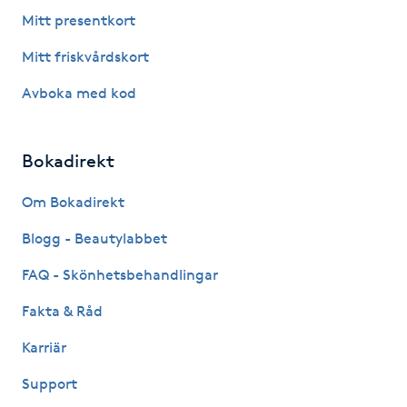
Fotsvamp
Mitt presentkort
Mitt friskvårdskort
Fotvård
Avboka med kod
Fransar
Bokadirekt
Fransborttagning
Om Bokadirekt
Fransfärgning
Blogg - Beautylabbet
Fransförlängning
FAQ - Skönhetsbehandlingar
Fakta & Råd
Fransförlängning Megavolym
Karriär
Fransförlängning Volym
Support