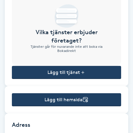
Brynformning
Brynfärgning
Vilka tjänster erbjuder
företaget?
Brynplockning
Tjänster går för nuvarande inte att boka via
Bokadirekt
Bröllopsuppsättning
C
Lägg till tjänst
Celluliter
Lägg till hemsida
Coachning
Color correction
Adress