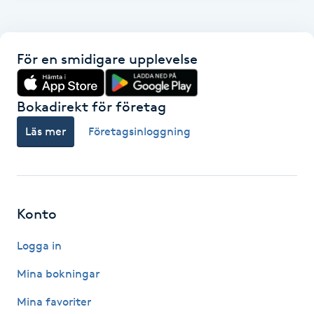
F
Face framing
För en smidigare upplevelse
Faceliftmassage
Bokadirekt för företag
Fet hårbotten
Läs mer
Företagsinloggning
Fettreducering
Fibromassage
Konto
Logga in
Fillers
Mina bokningar
Fotmassage
Mina favoriter