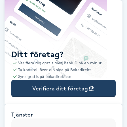
Babylights
Balayage
Bambumassage
Ditt företag?
Barber
Verifiera dig gratis med BankID på en minut
Ta kontroll över din sida på Bokadirekt
Barnklippning
Syns gratis på bokadirekt.se
Verifiera ditt företag
BIAB
Blowout
Tjänster
Bottenfärg