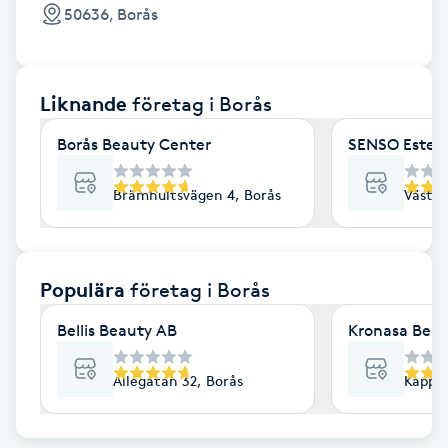
Cryoterapi
50636, Borås
D
Damklippning
Liknande
företag
i Borås
Dermapen
Borås Beauty Center
SENSO Esteti
Diamantslipning
Brämhultsvägen 4, Borås
Väster
E
Enzympeeling
Populära
företag
i Borås
Bellis Beauty AB
Kronasa Beau
Extensions
Allégatan 32, Borås
Kappla
Extensions borttagning
Eyeliner-tatuering