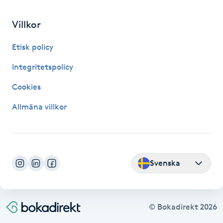
Fransk manikyr
Villkor
Fransrengöring
Etisk policy
Frekvensterapi
Integritetspolicy
Cookies
Friskvård
Allmäna villkor
Friskvårdsmassage
Frisör
Svenska
Funktionsanalys
Färgning
© Bokadirekt
2026