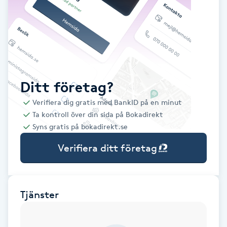
Babylights
Balayage
Bambumassage
Ditt företag?
Verifiera dig gratis med BankID på en minut
Barber
Ta kontroll över din sida på Bokadirekt
Syns gratis på bokadirekt.se
Barnklippning
Verifiera ditt företag
BIAB
Blowout
Tjänster
Bottenfärg