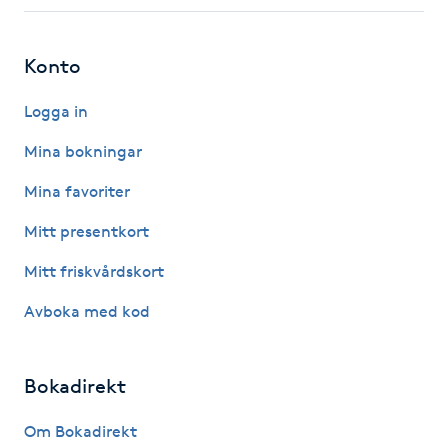
Fotsvamp
Konto
Fotvård
Logga in
Fransar
Mina bokningar
Fransborttagning
Mina favoriter
Mitt presentkort
Fransfärgning
Mitt friskvårdskort
Fransförlängning
Avboka med kod
Fransförlängning Megavolym
Bokadirekt
Fransförlängning Volym
Om Bokadirekt