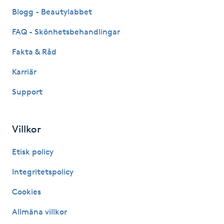
Fransk manikyr
Blogg - Beautylabbet
FAQ - Skönhetsbehandlingar
Fransrengöring
Fakta & Råd
Frekvensterapi
Karriär
Support
Friskvård
Friskvårdsmassage
Villkor
Frisör
Etisk policy
Integritetspolicy
Funktionsanalys
Cookies
Färgning
Allmäna villkor