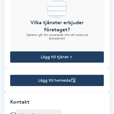
Brynformning
Vilka tjänster erbjuder
Brynfärgning
företaget?
Tjänster går för nuvarande inte att boka via
Brynplockning
Bokadirekt
Bröllopsuppsättning
Lägg till tjänst
C
Celluliter
Lägg till hemsida
Coachning
Color correction
Kontakt