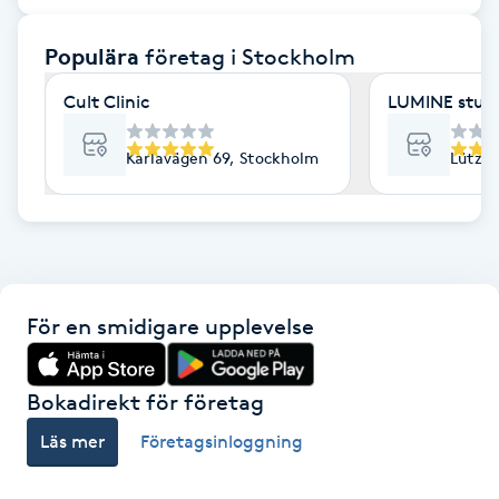
F
Populära
företag
i Stockholm
Face framing
Cult Clinic
LUMINE stud
Faceliftmassage
Karlavägen 69, Stockholm
Lützen
Fet hårbotten
Fettreducering
För en smidigare upplevelse
Fibromassage
Fillers
Bokadirekt för företag
Läs mer
Företagsinloggning
Fotmassage