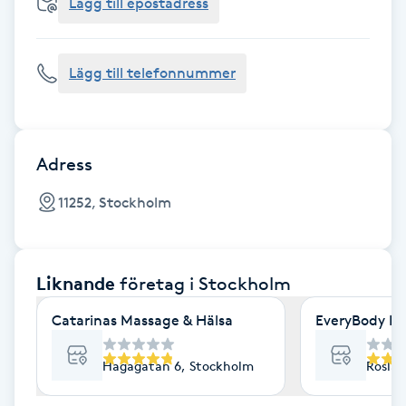
Cryoterapi
Lägg till epostadress
D
Lägg till telefonnummer
Damklippning
Dermapen
Adress
Diamantslipning
11252, Stockholm
E
Enzympeeling
Liknande
företag
i Stockholm
Extensions
Catarinas Massage & Hälsa
EveryBody La
Extensions borttagning
Hagagatan 6, Stockholm
Roslag
Eyeliner-tatuering