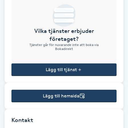
Brynformning
Brynfärgning
Vilka tjänster erbjuder
företaget?
Brynplockning
Tjänster går för nuvarande inte att boka via
Bokadirekt
Bröllopsuppsättning
C
Lägg till tjänst
Celluliter
Lägg till hemsida
Coachning
Color correction
Kontakt