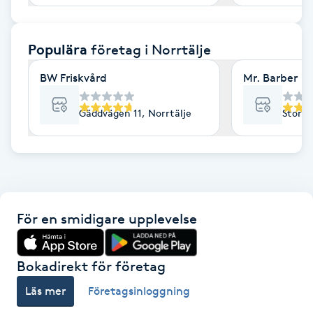
F
Populära
företag
i Norrtälje
Face framing
BW Friskvård
Mr. Barber
Faceliftmassage
Gäddvägen 11, Norrtälje
Stora 
Fet hårbotten
Fettreducering
Fibromassage
För en smidigare upplevelse
Fillers
Bokadirekt för företag
Fotmassage
Läs mer
Företagsinloggning