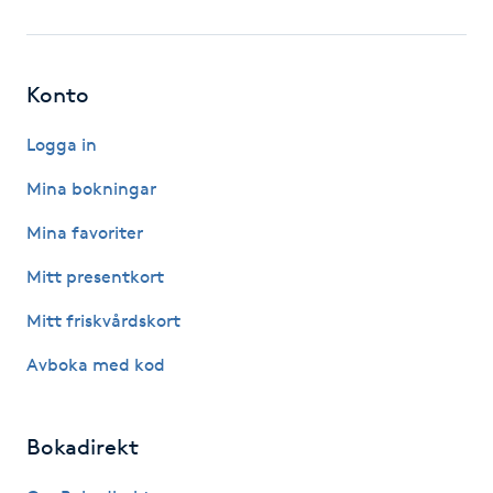
Fotsvamp
Fotvård
Konto
Fransar
Logga in
Mina bokningar
Fransborttagning
Mina favoriter
Fransfärgning
Mitt presentkort
Mitt friskvårdskort
Fransförlängning
Avboka med kod
Fransförlängning Megavolym
Bokadirekt
Fransförlängning Volym