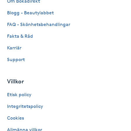
Om Bokadirekt
Fransk manikyr
Blogg - Beautylabbet
Fransrengöring
FAQ - Skönhetsbehandlingar
Fakta & Råd
Frekvensterapi
Karriär
Friskvård
Support
Friskvårdsmassage
Villkor
Frisör
Etisk policy
Funktionsanalys
Integritetspolicy
Cookies
Färgning
Allmänna villkor