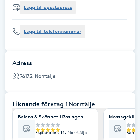
Cryoterapi
Lägg till epostadress
D
Damklippning
Lägg till telefonnummer
Dermapen
Diamantslipning
Adress
E
76175, Norrtälje
Enzympeeling
Liknande
företag
i Norrtälje
Extensions
Balans & Skönhet i Roslagen
Massageklini
Extensions borttagning
Esplanaden 14, Norrtälje
Bangår
Eyeliner-tatuering