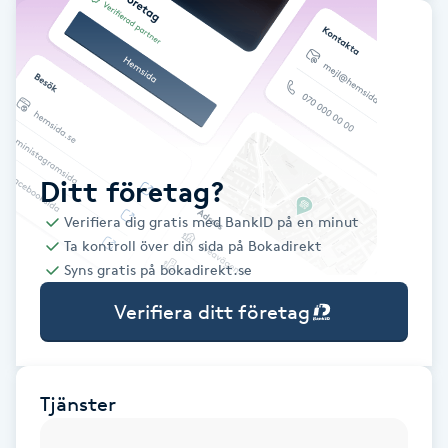
Babylights
Balayage
Bambumassage
Ditt företag?
Barber
Verifiera dig gratis med BankID på en minut
Ta kontroll över din sida på Bokadirekt
Barnklippning
Syns gratis på bokadirekt.se
Verifiera ditt företag
BIAB
Blowout
Tjänster
Bottenfärg