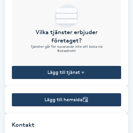
Brynformning
Brynfärgning
Vilka tjänster erbjuder
företaget?
Brynplockning
Tjänster går för nuvarande inte att boka via
Bokadirekt
Bröllopsuppsättning
C
Lägg till tjänst
Celluliter
Lägg till hemsida
Coachning
Color correction
Kontakt