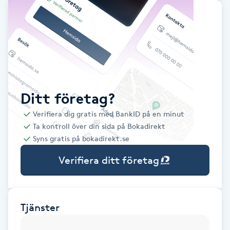
Babylights
Balayage
Bambumassage
Ditt företag?
Barber
Verifiera dig gratis med BankID på en minut
Ta kontroll över din sida på Bokadirekt
Barnklippning
Syns gratis på bokadirekt.se
Verifiera ditt företag
BIAB
Blowout
Tjänster
Bottenfärg