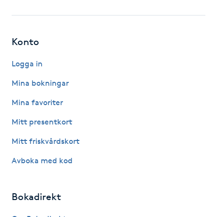
Fotsvamp
Fotvård
Konto
Fransar
Logga in
Mina bokningar
Fransborttagning
Mina favoriter
Fransfärgning
Mitt presentkort
Mitt friskvårdskort
Fransförlängning
Avboka med kod
Fransförlängning Megavolym
Bokadirekt
Fransförlängning Volym