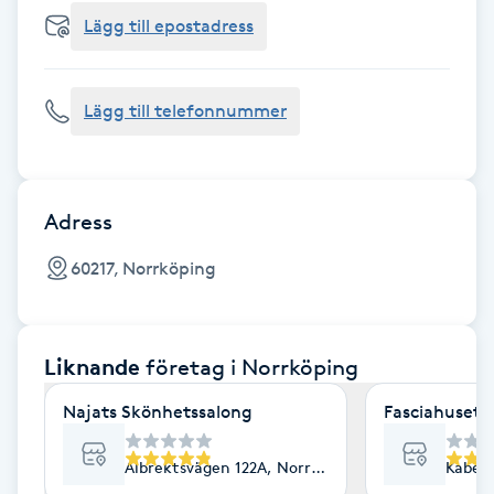
Cryoterapi
Lägg till epostadress
D
Damklippning
Lägg till telefonnummer
Dermapen
Diamantslipning
Adress
E
60217, Norrköping
Enzympeeling
Liknande
företag
i Norrköping
Extensions
Najats Skönhetssalong
Fasciahuset- 
Extensions borttagning
Albrektsvägen 122A, Norrköping
Kabelv
Eyeliner-tatuering