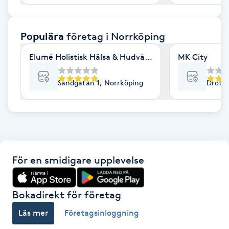
F
Populära
företag
i Norrköping
Face framing
Elumé Holistisk Hälsa & Hudvård
MK City
Faceliftmassage
Sandgatan 1, Norrköping
Drottn
Fet hårbotten
Fettreducering
Fibromassage
För en smidigare upplevelse
Fillers
Bokadirekt för företag
Fotmassage
Läs mer
Företagsinloggning