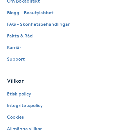
Om Bokadirekt
Fransk manikyr
Blogg - Beautylabbet
Fransrengöring
FAQ - Skönhetsbehandlingar
Fakta & Råd
Frekvensterapi
Karriär
Friskvård
Support
Friskvårdsmassage
Villkor
Frisör
Etisk policy
Funktionsanalys
Integritetspolicy
Cookies
Färgning
Allmänna villkor